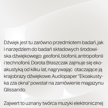
Dźwięk jest tu zarów­no przed­mio­tem badań, jak
i narzę­dziem do badań skła­do­wych śro­do­wi­
ska dźwię­ko­we­go: geo­fo­nii, bio­fo­nii, antro­po­fo­nii
i tech­no­fo­nii. Doro­ta Błasz­czak zaj­mu­je się eko­
aku­sty­ką od kil­ku lat, nagry­wa­jąc ota­cza­ją­ce ją
kra­jo­bra­zy dźwię­ko­we. Audio­pa­per “Eko­aku­sty­
ka zza okna” powstał na zamó­wie­nie maga­zy­nu
Glissando.
Zaj­wert to uzna­ny twór­ca muzy­ki elek­tro­nicz­nej