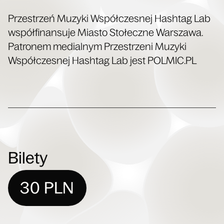
Prze­strzeń Muzy­ki Współ­cze­snej Hash­tag Lab
współ­fi­nan­su­je Mia­sto Sto­łecz­ne War­sza­wa.
Patro­nem medial­nym Prze­strze­ni Muzy­ki
Współ­cze­snej Hash­tag Lab jest POLMIC​.PL
Bilety
30 PLN