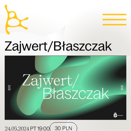
Kalendarz
Przejdź do treści
Aktualności
Programy
Bilety
Kontakt
English
Ludzie
Zajwert/Błaszczak
Willa
24.05.2024
30 PLN
PT
19:00