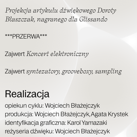
Pro­jek­cja arty­ku­łu dźwię­ko­we­go Doro­ty
Błasz­czak, nagra­ne­go dla Glissando
***PRZERWA***
Kon­cert elektroniczny
Zaj­wert
syn­te­za­to­ry, gro­ove­bo­xy, sampling
Zaj­wert
Realizacja
opie­kun cyklu: Woj­ciech Bła­żej­czyk
pro­duk­cja: Woj­ciech Bła­żej­czyk, Aga­ta Kry­stek
iden­ty­fi­ka­cja gra­ficz­na: Karol Yama­za­ki
reży­se­ria dźwię­ku: Woj­ciech Błażejczyk