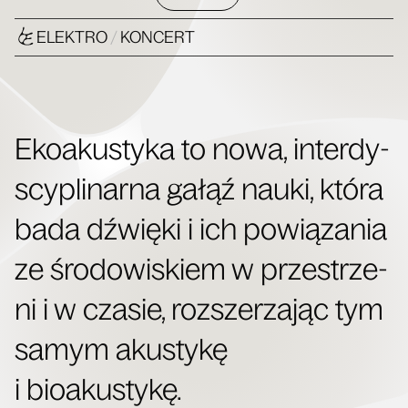
ELEKTRO
/
KONCERT
Eko­aku­sty­ka to nowa, inter­dy­
scy­pli­nar­na gałąź nauki, któ­ra
bada dźwię­ki i ich powią­za­nia
ze śro­do­wi­skiem w prze­strze­
ni i w cza­sie, roz­sze­rza­jąc tym
samym aku­sty­kę
i bioakustykę.