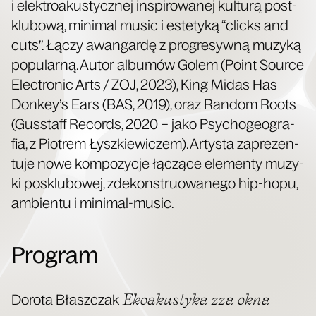
i elek­tro­aku­stycz­nej inspi­ro­wa­nej kul­tu­rą post­
klu­bo­wą, mini­mal music i este­ty­ką “clicks and
cuts”. Łączy awan­gar­dę z pro­gre­syw­ną muzy­ką
popu­lar­ną. Autor albu­mów Golem (Point Sour­ce
Elec­tro­nic Arts / ZOJ, 2023), King Midas Has
Don­key­’s Ears (BAS, 2019), oraz Ran­dom Roots
(Gus­staff Records, 2020 – jako Psy­cho­ge­ogra­
fia, z Pio­trem Łysz­kie­wi­czem). Arty­sta zapre­zen­
tu­je nowe kom­po­zy­cje łączą­ce ele­men­ty muzy­
ki posklu­bo­wej, zde­kon­stru­owa­ne­go hip-hopu,
ambien­tu i minimal-music.
Program
Eko­aku­sty­ka zza okna
Doro­ta Błasz­czak