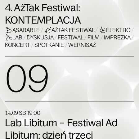
4. AżTak Festiwal:
KONTEMPLACJA
ĄSĄBĄBLE
/
AŻTAK FESTIWAL
/
ELEKTRO
/
LAB
/
DYSKUSJA
/
FESTIWAL
/
FILM
/
IMPREZKA
/
KONCERT
/
SPOTKANIE
/
WERNISAŻ
09
14.09
SB
19:00
Lab Libitum – Festiwal Ad
Libitum: dzień trzeci