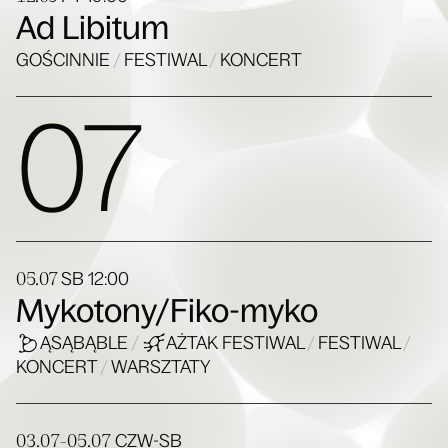
Ad Libitum
GOŚCINNIE
/
FESTIWAL
/
KONCERT
07
05.07
SB
12:00
Mykotony/Fiko-myko
ĄSĄBĄBLE
/
AŻTAK FESTIWAL
/
FESTIWAL
/
KONCERT
/
WARSZTATY
03.07-05.07
CZW-SB