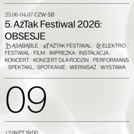
25.06-04.07
CZW-SB
5. AżTak Festiwal 2026:
OBSESJE
ĄSĄBĄBLE
/
AŻTAK FESTIWAL
/
ELEKTRO
/
FESTIWAL
/
FILM
/
IMPREZKA
/
INSTALACJA
/
KONCERT
/
KONCERT DLA RODZIN
/
PERFORMANS
/
SPEKTAKL
/
SPOTKANIE
/
WERNISAŻ
/
WYSTAWA
09
12.09
PT
19:00