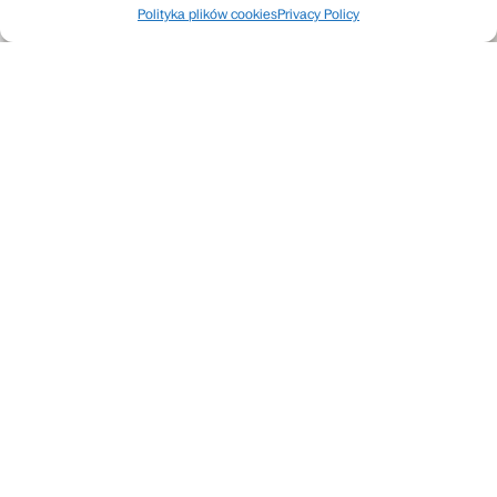
Polityka plików cookies
Privacy Policy
UPCOMING
17.08-21.08
MON-FRI
Wakacyjna Akademia
Hashtag Ensemble
11.09
FRI
19:00
Gościnny | Koncert | 21.