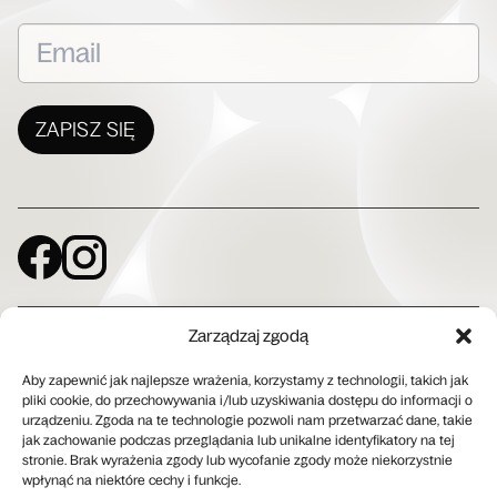
ZAPISZ SIĘ
Social Media
Zarządzaj zgodą
Przestrzeń Muzyki Współczesnej Hashtag Lab
ul. Barska 29
02-315 Warszawa
Aby zapewnić jak najlepsze wrażenia, korzystamy z technologii, takich jak
pliki cookie, do przechowywania i/lub uzyskiwania dostępu do informacji o
urządzeniu. Zgoda na te technologie pozwoli nam przetwarzać dane, takie
jak zachowanie podczas przeglądania lub unikalne identyfikatory na tej
stronie. Brak wyrażenia zgody lub wycofanie zgody może niekorzystnie
Społeczna Instytucja Kultury
wpłynąć na niektóre cechy i funkcje.