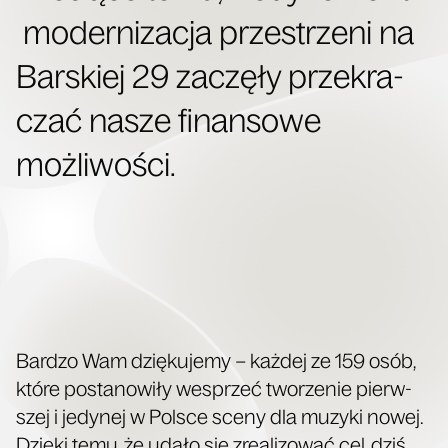
moder­ni­za­cja prze­strze­ni na
Bar­skiej 29 zaczę­ły prze­kra­
czać nasze finan­so­we
możliwości.
Bar­dzo Wam dzię­ku­je­my − każ­dej ze 159 osób,
któ­re posta­no­wi­ły wes­przeć two­rze­nie pierw­
szej i jedy­nej w Pol­sce sce­ny dla muzy­ki nowej.
Dzię­ki temu, że uda­ło się zre­ali­zo­wać cel, dziś