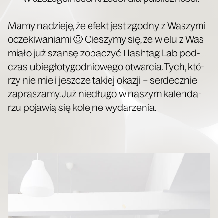
Mamy nadzie­ję, że efekt jest zgod­ny z Waszy­mi
ocze­ki­wa­nia­mi 🙂 Cie­szy­my się, że wie­lu z Was
mia­ło już szan­sę zoba­czyć Hash­tag Lab pod­
czas ubie­gło­ty­go­dnio­we­go otwar­cia. Tych, któ­
rzy nie mie­li jesz­cze takiej oka­zji − ser­decz­nie
zapra­sza­my. Już nie­dłu­go w naszym kalen­da­
rzu poja­wią się kolej­ne wydarzenia.