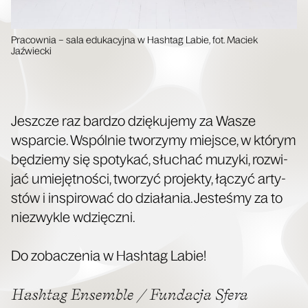
Pra­cow­nia – sala edu­ka­cyj­na w Hash­tag Labie, fot. Maciek
Jaźwiecki
Jesz­cze raz bar­dzo dzię­ku­je­my za Wasze
wspar­cie. Wspól­nie two­rzy­my miej­sce, w któ­rym
będzie­my się spo­ty­kać, słu­chać muzy­ki, roz­wi­
jać umie­jęt­no­ści, two­rzyć pro­jek­ty, łączyć arty­
stów i inspi­ro­wać do dzia­ła­nia. Jeste­śmy za to
nie­zwy­kle wdzięcz­ni.
Do zoba­cze­nia w Hash­tag Labie!
Hash­tag Ensem­ble / Fun­da­cja Sfe­ra