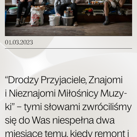
01.03.2023
“Dro­dzy Przy­ja­cie­le, Zna­jo­mi
i Nie­zna­jo­mi Miło­śni­cy Muzy­
ki” – tymi sło­wa­mi zwró­ci­li­śmy
się do Was nie­speł­na dwa
mie­sią­ce temu, kie­dy remont i