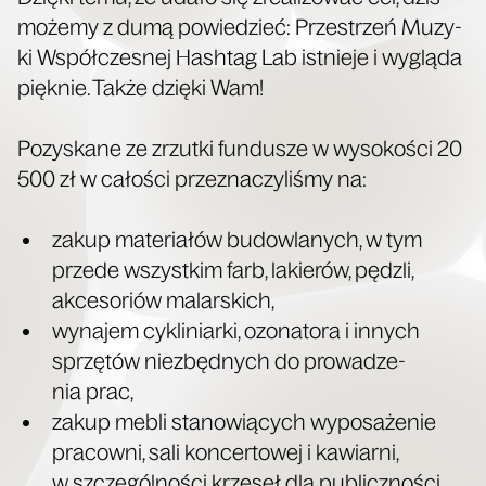
może­my z dumą powie­dzieć: Prze­strzeń Muzy­
ki Współ­cze­snej Hash­tag Lab ist­nie­je i wyglą­da
pięk­nie. Tak­że dzię­ki Wam!
Pozy­ska­ne ze zrzut­ki fun­du­sze w wyso­ko­ści 20
500 zł w cało­ści prze­zna­czy­li­śmy na:
zakup mate­ria­łów budow­la­nych, w tym
przede wszyst­kim farb, lakie­rów, pędz­li,
akce­so­riów malarskich,
wyna­jem cykli­niar­ki, ozo­na­to­ra i innych
sprzę­tów nie­zbęd­nych do pro­wa­dze­
nia prac,
zakup mebli sta­no­wią­cych wypo­sa­że­nie
pra­cow­ni, sali kon­cer­to­wej i kawiar­ni,
w szcze­gól­no­ści krze­seł dla publiczności.