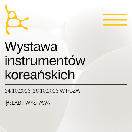
Kalendarz
Przejdź do treści
Aktualności
Programy
Bilety
Kontakt
English
Ludzie
Wystawa
instrumentów
Willa
koreańskich
24.10.2023-26.10.2023
WT-CZW
LAB
/
WYSTAWA