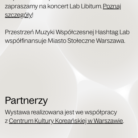
zapra­sza­my na kon­cert Lab Libi­tum.
Poznaj
szcze­gó­ły
!
Prze­strzeń Muzy­ki Współ­cze­snej Hash­tag Lab
współ­fi­nan­su­je Mia­sto Sto­łecz­ne Warszawa.
Partnerzy
Wysta­wa reali­zo­wa­na jest we współ­pra­cy
z
Cen­trum Kul­tu­ry Kore­ań­skiej w War­sza­wie
.