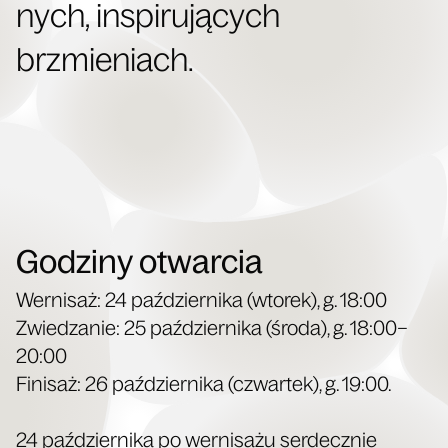
nych, inspi­ru­ją­cych
brzmieniach.
Godziny otwarcia
Wer­ni­saż: 24 paź­dzier­ni­ka (wto­rek), g. 18:00
Zwie­dza­nie: 25 paź­dzier­ni­ka (śro­da), g. 18:00–
20:00
Fini­saż: 26 paź­dzier­ni­ka (czwar­tek), g. 19:00.
24 paź­dzier­ni­ka po wer­ni­sa­żu ser­decz­nie