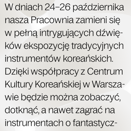
W dniach 24–26 paź­dzier­ni­ka
nasza Pra­cow­nia zamie­ni się
w peł­ną intry­gu­ją­cych dźwię­
ków eks­po­zy­cję tra­dy­cyj­nych
instru­men­tów kore­ań­skich.
Dzię­ki współ­pra­cy z Cen­trum
Kul­tu­ry Kore­ań­skiej w War­sza­
wie będzie moż­na zoba­czyć,
dotknąć, a nawet zagrać na
instru­men­tach o fan­ta­stycz­