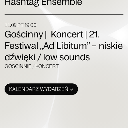
Hashtag Ensemble
11.09
PT
19:00
Gościnny | Koncert | 21.
Festiwal „Ad Libitum” – niskie
dźwięki / low sounds
GOŚCINNIE
/
KONCERT
KALENDARZ WYDARZEŃ →