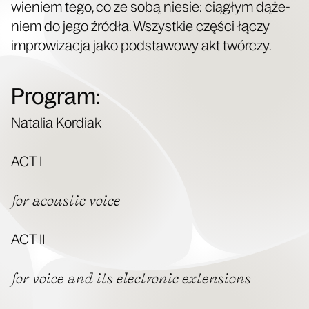
wie­niem tego, co ze sobą nie­sie: cią­głym dąże­
niem do jego źró­dła. Wszyst­kie czę­ści łączy
impro­wi­za­cja jako pod­sta­wo­wy akt twórczy.
Program:
Nata­lia Kordiak
ACT I
for aco­ustic voice
ACT II
for voice and its elec­tro­nic extensions