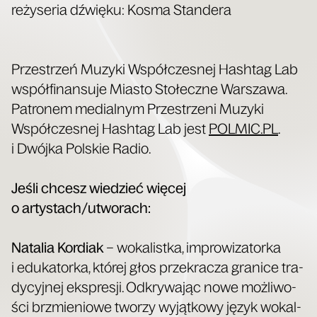
reży­se­ria dźwię­ku: Kosma Standera
Prze­strzeń Muzy­ki Współ­cze­snej Hash­tag Lab
współ­fi­nan­su­je Mia­sto Sto­łecz­ne War­sza­wa.
Patro­nem medial­nym Prze­strze­ni Muzy­ki
Współ­cze­snej Hash­tag Lab jest
POLMIC​.PL
.
i Dwój­ka Pol­skie Radio.
Jeśli chcesz wie­dzieć wię­cej
o artystach/utworach:
Nata­lia Kor­diak
– woka­list­ka, impro­wi­za­tor­ka
i edu­ka­tor­ka, któ­rej głos prze­kra­cza gra­ni­ce tra­
dy­cyj­nej eks­pre­sji. Odkry­wa­jąc nowe moż­li­wo­
ści brzmie­nio­we two­rzy wyjąt­ko­wy język wokal­