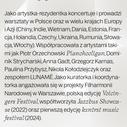
Jako artyst­ka-rezy­dent­ka kon­cer­tu­je i pro­wa­dzi
warsz­ta­ty w Pol­sce oraz w wie­lu kra­jach Euro­py
i Azji (Chi­ny, Indie, Wiet­nam, Dania, Esto­nia, Fran­
cja, Holan­dia, Cze­chy, Ukra­ina, Rumu­nia, Sło­wa­
cja, Wło­chy). Współ­pra­co­wa­ła z arty­sta­mi taki­
Pia­no­ho­oli­gan
mi jak Piotr Orze­chow­ski
, Domi­
nik Stry­char­ski, Anna Gadt, Grze­gorz Kar­nas,
Pau­li­na Przy­bysz, Niko­la Koło­dziej­czyk oraz
zespo­łem LUNAMË. Jako kura­tor­ka i koor­dy­na­
tor­ka anga­żo­wa­ła się w pro­jek­ty Fil­har­mo­nii
Voicin­
Naro­do­wej w War­sza­wie, pol­ską edy­cję
gers Festi­val
Jazz­bus Show­ca­
, współ­two­rzy­ła
se
kxn­trst music
(2022) oraz pierw­szą edy­cję
festi­val
(2024).