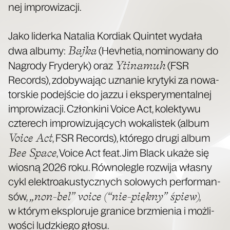
nej improwizacji.
Jako lider­ka Nata­lia Kor­diak Quin­tet wyda­ła
Baj­ka
dwa albu­my:
(Hevhe­tia, nomi­no­wa­ny do
Yti­na­muh
Nagro­dy Fry­de­ryk) oraz
(FSR
Records), zdo­by­wa­jąc uzna­nie kry­ty­ki za nowa­
tor­skie podej­ście do jaz­zu i eks­pe­ry­men­tal­nej
impro­wi­za­cji. Człon­ki­ni Voice Act, kolek­ty­wu
czte­rech impro­wi­zu­ją­cych woka­li­stek (album
Voice Act
, FSR Records), któ­re­go dru­gi album
Bee Spa­ce
, Voice Act feat. Jim Black uka­że się
wio­sną 2026 roku. Rów­no­le­gle roz­wi­ja wła­sny
cykl elek­tro­aku­stycz­nych solo­wych per­for­man­
„non-bel” voice (“nie-pięk­ny” śpiew)
sów,
,
w któ­rym eks­plo­ru­je gra­ni­ce brzmie­nia i moż­li­
wo­ści ludz­kie­go głosu.