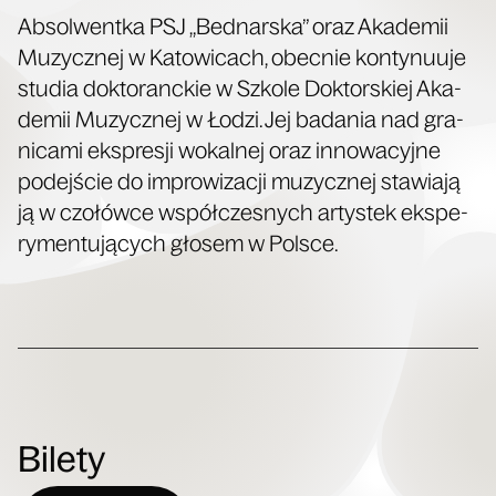
Absol­went­ka PSJ „Bed­nar­ska” oraz Aka­de­mii
Muzycz­nej w Kato­wi­cach, obec­nie kon­ty­nu­uje
stu­dia dok­to­ranc­kie w Szko­le Dok­tor­skiej Aka­
de­mii Muzycz­nej w Łodzi. Jej bada­nia nad gra­
ni­ca­mi eks­pre­sji wokal­nej oraz inno­wa­cyj­ne
podej­ście do impro­wi­za­cji muzycz­nej sta­wia­ją
ją w czo­łów­ce współ­cze­snych arty­stek eks­pe­
ry­men­tu­ją­cych gło­sem w Polsce.
Bilety