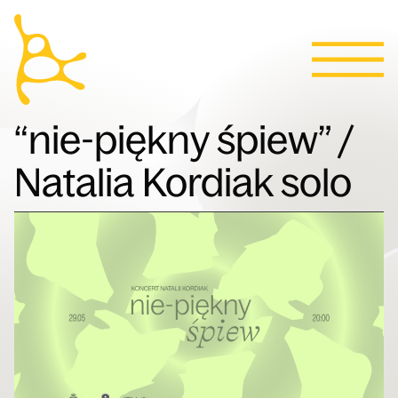
Kalendarz
Przejdź do treści
Aktualności
Programy
Bilety
Kontakt
English
Ludzie
“nie-piękny śpiew” /
Natalia Kordiak solo
Willa