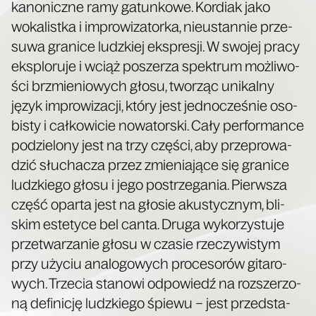
kano­nicz­ne ramy gatun­ko­we. Kor­diak jako
woka­list­ka i impro­wi­za­tor­ka, nie­ustan­nie prze­
su­wa gra­ni­ce ludz­kiej eks­pre­sji. W swo­jej pra­cy
eks­plo­ru­je i wciąż posze­rza spek­trum moż­li­wo­
ści brzmie­nio­wych gło­su, two­rząc uni­kal­ny
język impro­wi­za­cji, któ­ry jest jed­no­cze­śnie oso­
bi­sty i cał­ko­wi­cie nowa­tor­ski. Cały per­for­man­ce
podzie­lo­ny jest na trzy czę­ści, aby prze­pro­wa­
dzić słu­cha­cza przez zmie­nia­ją­ce się gra­ni­ce
ludz­kie­go gło­su i jego postrze­ga­nia. Pierw­sza
część opar­ta jest na gło­sie aku­stycz­nym, bli­
skim este­ty­ce bel can­ta. Dru­ga wyko­rzy­stu­je
prze­twa­rza­nie gło­su w cza­sie rze­czy­wi­stym
przy uży­ciu ana­lo­go­wych pro­ce­so­rów gita­ro­
wych. Trze­cia sta­no­wi odpo­wiedź na roz­sze­rzo­
ną defi­ni­cję ludz­kie­go śpie­wu – jest przed­sta­