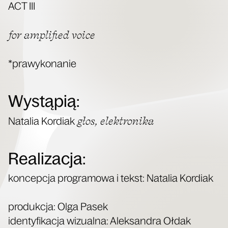
ACT III
for ampli­fied voice
*pra­wy­ko­na­nie
Wystąpią:
głos, elek­tro­ni­ka
Nata­lia Kor­diak
Realizacja:
kon­cep­cja pro­gra­mo­wa i tekst: Nata­lia Kor­diak
pro­duk­cja: Olga Pasek
iden­ty­fi­ka­cja wizu­al­na: Alek­san­dra Ołdak