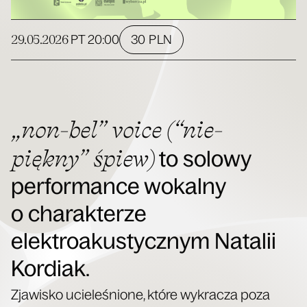
29.05.2026
30 PLN
PT
20:00
„non-bel” voice (“nie-
piękny” śpiew)
to solowy
performance wokalny
o charakterze
elektroakustycznym Natalii
Kordiak.
Zja­wi­sko ucie­le­śnio­ne, któ­re wykra­cza poza