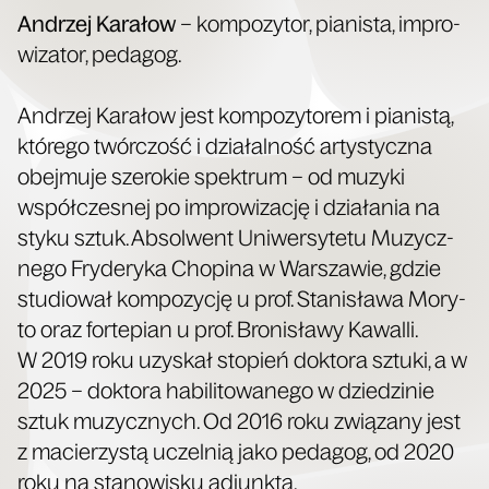
Andrzej Kara­łow
– kom­po­zy­tor, pia­ni­sta, impro­
wi­za­tor, pedagog.
Andrzej Kara­łow jest kom­po­zy­to­rem i pia­ni­stą,
któ­re­go twór­czość i dzia­łal­ność arty­stycz­na
obej­mu­je sze­ro­kie spek­trum – od muzy­ki
współ­cze­snej po impro­wi­za­cję i dzia­ła­nia na
sty­ku sztuk. Absol­went Uni­wer­sy­te­tu Muzycz­
ne­go Fry­de­ry­ka Cho­pi­na w War­sza­wie, gdzie
stu­dio­wał kom­po­zy­cję u prof. Sta­ni­sła­wa Mory­
to oraz for­te­pian u prof. Bro­ni­sła­wy Kawal­li.
W 2019 roku uzy­skał sto­pień dok­to­ra sztu­ki, a w
2025 – dok­to­ra habi­li­to­wa­ne­go w dzie­dzi­nie
sztuk muzycz­nych. Od 2016 roku zwią­za­ny jest
z macie­rzy­stą uczel­nią jako peda­gog, od 2020
roku na sta­no­wi­sku adiunkta.