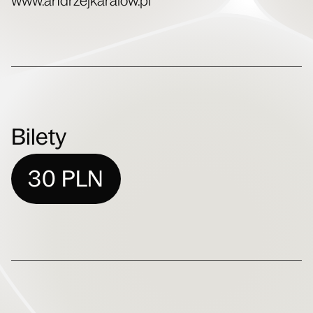
www​.andrzej​ka​ra​low​.pl
Bilety
30 PLN