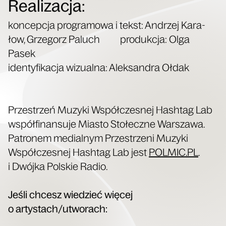
Realizacja:
kon­cep­cja pro­gra­mo­wa i tekst: Andrzej Kara­
łow, Grze­gorz Paluch pro­duk­cja: Olga
Pasek
iden­ty­fi­ka­cja wizu­al­na: Alek­san­dra Ołdak
Prze­strzeń Muzy­ki Współ­cze­snej Hash­tag Lab
współ­fi­nan­su­je Mia­sto Sto­łecz­ne War­sza­wa.
Patro­nem medial­nym Prze­strze­ni Muzy­ki
Współ­cze­snej Hash­tag Lab jest
POLMIC​.PL
.
i Dwój­ka Pol­skie Radio.
Jeśli chcesz wie­dzieć wię­cej
o artystach/utworach: