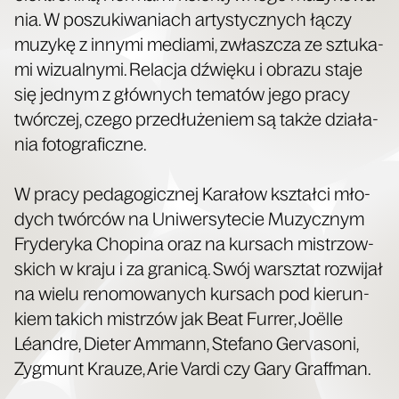
nia. W poszu­ki­wa­niach arty­stycz­nych łączy
muzy­kę z inny­mi media­mi, zwłasz­cza ze sztu­ka­
mi wizu­al­ny­mi. Rela­cja dźwię­ku i obra­zu sta­je
się jed­nym z głów­nych tema­tów jego pra­cy
twór­czej, cze­go prze­dłu­że­niem są tak­że dzia­ła­
nia fotograficzne.
W pra­cy peda­go­gicz­nej Kara­łow kształ­ci mło­
dych twór­ców na Uni­wer­sy­te­cie Muzycz­nym
Fry­de­ry­ka Cho­pi­na oraz na kur­sach mistrzow­
skich w kra­ju i za gra­ni­cą. Swój warsz­tat roz­wi­jał
na wie­lu reno­mo­wa­nych kur­sach pod kie­run­
kiem takich mistrzów jak Beat Fur­rer, Joël­le
Léan­dre, Die­ter Ammann, Ste­fa­no Gerva­so­ni,
Zyg­munt Krau­ze, Arie Var­di czy Gary Graffman.