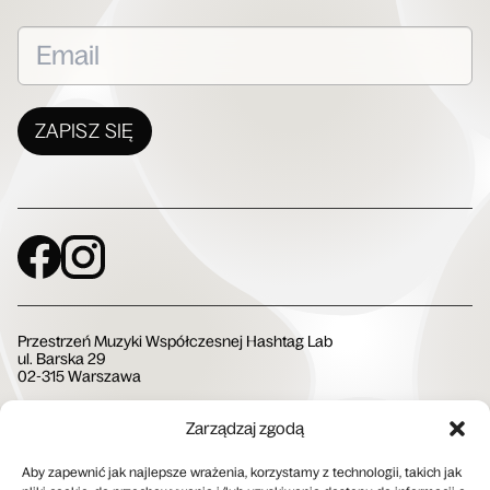
ZAPISZ SIĘ
Social Media
Przestrzeń Muzyki Współczesnej Hashtag Lab
ul. Barska 29
02-315 Warszawa
Zarządzaj zgodą
Społeczna Instytucja Kultury
Aby zapewnić jak najlepsze wrażenia, korzystamy z technologii, takich jak