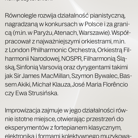
Rów­no­le­gle roz­wi­ja dzia­łal­ność pia­ni­stycz­ną,
nagra­dza­ną w kon­kur­sach w Pol­sce i za gra­ni­
cą (m.in. w Pary­żu, Ate­nach, War­sza­wie). Współ­
pra­co­wał z naj­waż­niej­szy­mi orkie­stra­mi, m.in.
z Lon­don Phil­har­mo­nic Orche­stra, Orkie­strą Fil­
har­mo­nii Naro­do­wej, NOSPR, Fil­har­mo­nią Ślą­
ską, Sin­fo­nią Var­so­vią oraz dyry­gen­ta­mi taki­mi
jak Sir James Mac­Mil­lan, Szy­mon Bywa­lec, Bas­
sem Aki­ki, Michał Klau­za, José Maria Flo­rên­cio
czy Ewa Strusińska.
Impro­wi­za­cja zaj­mu­je w jego dzia­łal­no­ści rów­
nie istot­ne miej­sce, otwie­ra­jąc prze­strzeń do
eks­pe­ry­men­tów z for­te­pia­nem kla­sycz­nym,
elek­tro­ni­ką i for­ma­mi kolek­tyw­ne­go muzy­ko­wa­