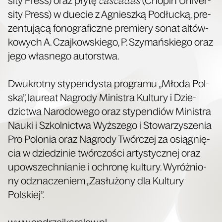
si­ty Press) oraz pły­tę
(Cho­pin Uni­ver­
si­ty Press) w duecie z Agniesz­ką Podłuc­ką, pre­
zen­tu­ją­cą fono­gra­ficz­ne pre­mie­ry sonat altów­
ko­wych A. Czaj­kow­skie­go, P. Szy­mań­skie­go oraz
jego wła­sne­go autorstwa.
Dwu­krot­ny sty­pen­dy­sta pro­gra­mu „Mło­da Pol­
ska”, lau­re­at Nagro­dy Mini­stra Kul­tu­ry i Dzie­
dzic­twa Naro­do­we­go oraz sty­pen­diów Mini­stra
Nauki i Szkol­nic­twa Wyż­sze­go i Sto­wa­rzy­sze­nia
Pro Polo­nia oraz Nagro­dy Twór­czej za osią­gnię­
cia w dzie­dzi­nie twór­czo­ści arty­stycz­nej oraz
upo­wszech­nia­nie i ochro­nę kul­tu­ry. Wyróż­nio­
ny odzna­cze­niem „Zasłu­żo­ny dla Kul­tu­ry
Polskiej”.