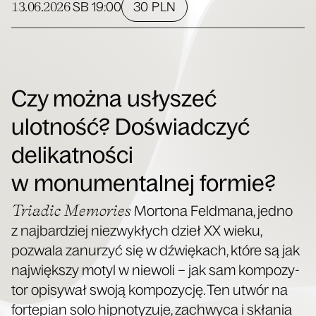
13.06.2026
30 PLN
SB
19:00
Czy można usłyszeć
ulotność? Doświadczyć
delikatności
w monumentalnej formie?
Tria­dic Memo­ries
Mor­to­na Feld­ma­na, jed­no
z naj­bar­dziej nie­zwy­kłych dzieł XX wie­ku,
pozwa­la zanu­rzyć się w dźwię­kach, któ­re są jak
naj­więk­szy motyl w nie­wo­li – jak sam kom­po­zy­
tor opi­sy­wał swo­ją kom­po­zy­cję. Ten utwór na
for­te­pian solo hip­no­ty­zu­je, zachwy­ca i skła­nia