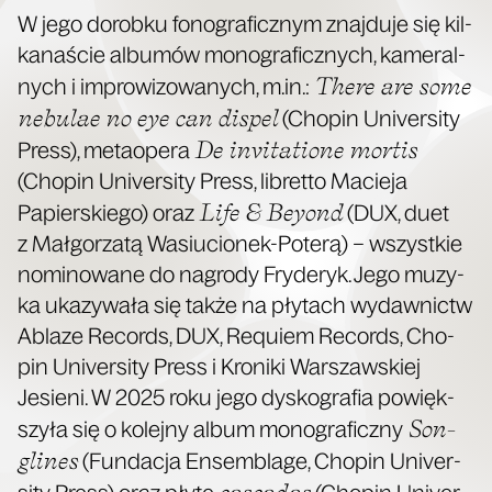
W jego dorob­ku fono­gra­ficz­nym znaj­du­je się kil­
ka­na­ście albu­mów mono­gra­ficz­nych, kame­ral­
The­re are some
nych i impro­wi­zo­wa­nych, m.in.:
nebu­lae no eye can dispel
(Cho­pin Uni­ver­si­ty
De invi­ta­tio­ne mor­tis
Press), meta­ope­ra
(Cho­pin Uni­ver­si­ty Press, libret­to Macie­ja
Life & Bey­ond
Papier­skie­go) oraz
(DUX, duet
z Mał­go­rza­tą Wasiu­cio­nek-Pote­rą) – wszyst­kie
nomi­no­wa­ne do nagro­dy Fry­de­ryk. Jego muzy­
ka uka­zy­wa­ła się tak­że na pły­tach wydaw­nictw
Abla­ze Records, DUX, Requ­iem Records, Cho­
pin Uni­ver­si­ty Press i Kro­ni­ki War­szaw­skiej
Jesie­ni. W 2025 roku jego dys­ko­gra­fia powięk­
Son­
szy­ła się o kolej­ny album mono­gra­ficz­ny
gli­nes
(Fun­da­cja Ensem­bla­ge, Cho­pin Uni­ver­
casca­das