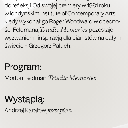
do reflek­sji. Od swo­jej pre­mie­ry w 1981 roku
w lon­dyń­skim Insti­tu­te of Con­tem­po­ra­ry Arts,
kie­dy wyko­nał go Roger Woodward w obec­no­
Tria­dic Memo­ries
ści Feld­ma­na,
pozo­sta­je
wyzwa­niem i inspi­ra­cją dla pia­ni­stów na całym
świe­cie – Grze­gorz Paluch.
Program:
Tria­dic Memories
Mor­ton Feld­man
Wystąpią:
for­te­pian
Andrzej Kara­łow