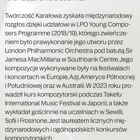
Twór­czość Kara­ło­wa zyska­ła mię­dzy­na­ro­do­wy
roz­głos dzię­ki udzia­ło­wi w LPO Young Com­po­
sers Pro­gram­me (2018/19), któ­re­go zwień­cze­
niem było pra­wy­ko­na­nie jego utwo­ru przez
Lon­don Phil­har­mo­nic Orche­stra pod batu­tą Sir
Jame­sa Mac­Mil­la­na w South­bank Cen­tre. Jego
kom­po­zy­cje wyko­ny­wa­ne były na festi­wa­lach
i kon­cer­tach w Euro­pie, Azji, Ame­ry­ce Pół­noc­nej
i Połu­dnio­wej oraz w Austra­lii. W 2023 roku pro­
wa­dził kurs kom­po­zy­tor­ski pod­czas Take­fu
Inter­na­tio­nal Music Festi­val w Japo­nii, a tak­że
wykła­dał gościn­nie na uczel­niach w Sewil­li,
Sofii i Fro­si­no­ne. Jest lau­re­atem licz­nych mię­
dzy­na­ro­do­wych i ogól­no­pol­skich kon­kur­sów
kompozytorskich.