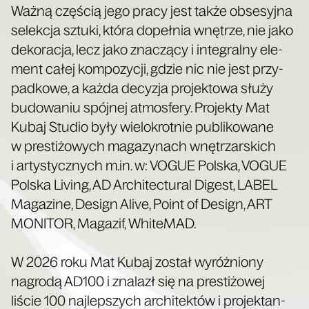
Waż­ną czę­ścią jego pra­cy jest tak­że obse­syj­na
selek­cja sztu­ki, któ­ra dopeł­nia wnę­trze, nie jako
deko­ra­cja, lecz jako zna­czą­cy i inte­gral­ny ele­
ment całej kom­po­zy­cji, gdzie nic nie jest przy­
pad­ko­we, a każ­da decy­zja pro­jek­to­wa słu­ży
budo­wa­niu spój­nej atmos­fe­ry. Pro­jek­ty Mat
Kubaj Stu­dio były wie­lo­krot­nie publi­ko­wa­ne
w pre­sti­żo­wych maga­zy­nach wnę­trzar­skich
i arty­stycz­nych m.in. w: VOGUE Pol­ska, VOGUE
Pol­ska Living, AD Archi­tec­tu­ral Digest, LABEL
Maga­zi­ne, Design Ali­ve, Point of Design, ART
MONITOR, Maga­zif, WhiteMAD.
W 2026 roku Mat Kubaj został wyróż­nio­ny
nagro­dą AD100 i zna­lazł się na pre­sti­żo­wej
liście 100 naj­lep­szych archi­tek­tów i pro­jek­tan­