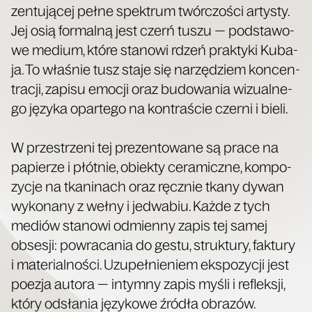
zen­tu­ją­cej peł­ne spek­trum twór­czo­ści arty­sty.
Jej osią for­mal­ną jest czerń tuszu — pod­sta­wo­
we medium, któ­re sta­no­wi rdzeń prak­ty­ki Kuba­
ja. To wła­śnie tusz sta­je się narzę­dziem kon­cen­
tra­cji, zapi­su emo­cji oraz budo­wa­nia wizu­al­ne­
go języ­ka opar­te­go na kon­tra­ście czer­ni i bieli.
W prze­strze­ni tej pre­zen­to­wa­ne są pra­ce na
papie­rze i płót­nie, obiek­ty cera­micz­ne, kom­po­
zy­cje na tka­ni­nach oraz ręcz­nie tka­ny dywan
wyko­na­ny z weł­ny i jedwa­biu. Każ­de z tych
mediów sta­no­wi odmien­ny zapis tej samej
obse­sji: powra­ca­nia do gestu, struk­tu­ry, fak­tu­ry
i mate­rial­no­ści. Uzu­peł­nie­niem eks­po­zy­cji jest
poezja auto­ra — intym­ny zapis myśli i reflek­sji,
któ­ry odsła­nia języ­ko­we źró­dła obrazów.