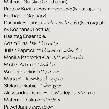
aktor
Mate­usz Gór­ski
(Logan)
wio­lon­cze­la solo
Bar­tosz Koziak
(Nie­osią­gal­ny
Kocha­nek Gaspa­ry)
wio­lon­cze­la solo
Domi­nik Pło­ciń­ski
(Nie­osią­gal­
ny Kocha­nek Loga­na)
Hash­tag Ensem­ble:
klar­ne­ty
Adam Elja­siń­ski
klar­ne­ty, sak­so­fon
Julian Paproc­ki **
wal­tor­nia
Moni­ka Paproc­ka-Całus **
trąb­ka
Michał Ada­min *
puzon
Woj­ciech Jeliń­ski **
skrzyp­ce
Mar­ta Piór­kow­ska
skrzyp­ce
Ste­fa­nia Gra­biec *
altów­ka
Alek­san­dra Demow­ska-Madej­ska
kon­tra­bas
Mate­usz Loska
akor­de­on
Paweł Janas