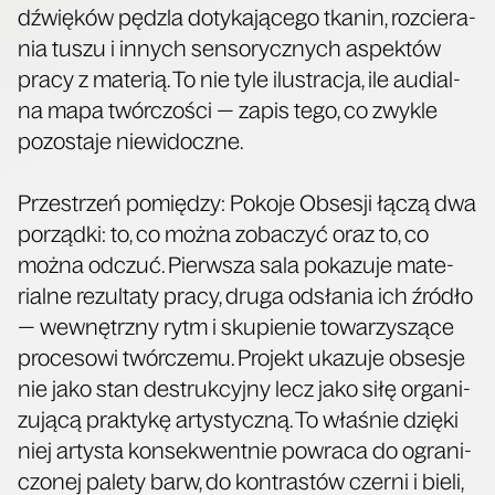
dźwię­ków pędz­la doty­ka­ją­ce­go tka­nin, roz­cie­ra­
nia tuszu i innych sen­so­rycz­nych aspek­tów
pra­cy z mate­rią. To nie tyle ilu­stra­cja, ile audial­
na mapa twór­czo­ści — zapis tego, co zwy­kle
pozo­sta­je niewidoczne.
Prze­strzeń pomię­dzy: Poko­je Obse­sji łączą dwa
porząd­ki: to, co moż­na zoba­czyć oraz to, co
moż­na odczuć. Pierw­sza sala poka­zu­je mate­
rial­ne rezul­ta­ty pra­cy, dru­ga odsła­nia ich źró­dło
— wewnętrz­ny rytm i sku­pie­nie towa­rzy­szą­ce
pro­ce­so­wi twór­cze­mu. Pro­jekt uka­zu­je obse­sje
nie jako stan destruk­cyj­ny lecz jako siłę orga­ni­
zu­ją­cą prak­ty­kę arty­stycz­ną. To wła­śnie dzię­ki
niej arty­sta kon­se­kwent­nie powra­ca do ogra­ni­
czo­nej pale­ty barw, do kon­tra­stów czer­ni i bie­li,