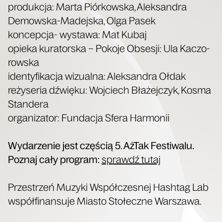
pro­duk­cja: Mar­ta Piór­kow­ska, Alek­san­dra
Demow­ska-Madej­ska, Olga Pasek
kon­cep­cja- wysta­wa: Mat Kubaj
opie­ka kura­tor­ska – Poko­je Obse­sji: Ula Kaczo­
row­ska
iden­ty­fi­ka­cja wizu­al­na: Alek­san­dra Ołdak
reży­se­ria dźwię­ku: Woj­ciech Bła­żej­czyk, Kosma
Stan­de­ra
orga­ni­za­tor: Fun­da­cja Sfe­ra Harmonii
Wyda­rze­nie jest czę­ścią 5. AżTak Festi­wa­lu.
Poznaj cały pro­gram:
sprawdź tutaj
Prze­strzeń Muzy­ki Współ­cze­snej Hash­tag Lab
współ­fi­nan­su­je Mia­sto Sto­łecz­ne Warszawa.