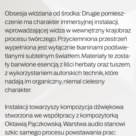
Obse­sja widzia­na od środ­ka: Dru­gie pomiesz­
cze­nie ma cha­rak­ter immer­syj­nej insta­la­cji,
wpro­wa­dza­ją­cej widza w wewnętrz­ny kra­jo­braz
pro­ce­su twór­cze­go. Przy­ciem­nio­na prze­strzeń
wypeł­nio­na jest wyłącz­nie tka­ni­na­mi pod­świe­
tla­ny­mi sub­tel­nym świa­tłem. Mate­ria­ły te zosta­
ły bar­wio­ne esen­cją z liści her­ba­ty oraz tuszem,
z wyko­rzy­sta­niem autor­skich tech­nik, któ­re
nada­ją im orga­nicz­ny, nie­mal cie­le­sny
charakter.
Insta­la­cji towa­rzy­szy kom­po­zy­cja dźwię­ko­wa
stwo­rzo­na we współ­pra­cy z kom­po­zy­tor­ką
Okta­wią Pącz­kow­ską. War­stwa audio sta­no­wi
szkic same­go pro­ce­su powsta­wa­nia prac: