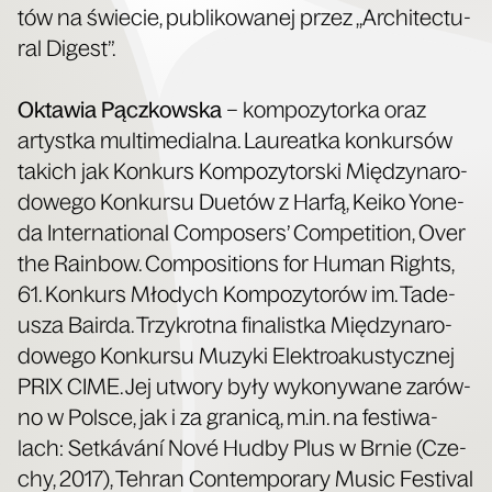
tów na świe­cie, publi­ko­wa­nej przez „Archi­tec­tu­
ral Digest”.
Okta­wia Pącz­kow­ska
– kom­po­zy­tor­ka oraz
artyst­ka mul­ti­me­dial­na. Lau­re­at­ka kon­kur­sów
takich jak Kon­kurs Kom­po­zy­tor­ski Mię­dzy­na­ro­
do­we­go Kon­kur­su Duetów z Har­fą, Keiko Yone­
da Inter­na­tio­nal Com­po­sers’ Com­pe­ti­tion, Over
the Rain­bow. Com­po­si­tions for Human Rights,
61. Kon­kurs Mło­dych Kom­po­zy­to­rów im. Tade­
usza Bair­da. Trzy­krot­na fina­list­ka Mię­dzy­na­ro­
do­we­go Kon­kur­su Muzy­ki Elek­tro­aku­stycz­nej
PRIX CIME. Jej utwo­ry były wyko­ny­wa­ne zarów­
no w Pol­sce, jak i za gra­ni­cą, m.in. na festi­wa­
lach: Set­kávání Nové Hud­by Plus w Brnie (Cze­
chy, 2017), Teh­ran Con­tem­po­ra­ry Music Festi­val