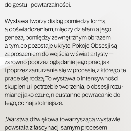
do gestu i powtarzalności.
Wysta­wa two­rzy dia­log pomię­dzy for­mą
a doświad­cze­niem, mię­dzy dzie­łem a jego
gene­zą, pomię­dzy zewnętrz­nym obra­zem
a tym, co pozo­sta­je ukry­te. Poko­je Obse­sji są
zapro­sze­niem do wej­ścia w świat arty­sty —
zarów­no poprzez oglą­da­nie jego prac, jak
i poprzez zanu­rze­nie się w pro­ce­sie, z któ­re­go te
pra­ce się rodzą. To wysta­wa o inten­syw­no­ści,
sku­pie­niu i potrze­bie two­rze­nia; o obse­sji rozu­
mia­nej jako czu­łe, nie­ustan­ne powra­ca­nie do
tego, co najistotniejsze.
„War­stwa dźwię­ko­wa towa­rzy­szą­ca wysta­wie
powsta­ła z fascy­na­cji samym pro­ce­sem