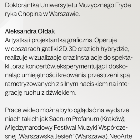
Dok­to­rant­ka Uni­wer­sy­te­tu Muzycz­ne­go Fry­de­
ry­ka Cho­pi­na w Warszawie.
Alek­san­dra Ołdak
Artyst­ka i pro­jek­tant­ka gra­ficz­na. Ope­ru­je
w obsza­rach gra­fi­ki 2D, 3D oraz ich hybry­dzie,
reali­zu­je wizu­ali­za­cje oraz insta­la­cje do spek­ta­
kli, oraz kon­cer­tów, eks­pe­ry­men­tu­jąc i dosko­
na­ląc umie­jęt­no­ści kre­owa­nia prze­strze­ni spa­
ra­me­try­zo­wa­nych z sil­nym naci­skiem na inte­
gra­cję ruchu z dźwiękiem.
Pra­ce wideo moż­na było oglą­dać na wyda­rze­
niach takich jak Sacrum Pro­fa­num (Kra­ków),
Mię­dzy­na­ro­do­wy Festi­wal Muzy­ki Współ­cze­
snej „War­szaw­ska Jesień” (War­sza­wa), Neo­Ar­te