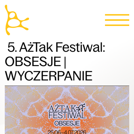
Kalendarz
Przejdź do treści
Aktualności
Programy
Bilety
Kontakt
English
Ludzie
5. AżTak Festiwal:
OBSESJE |
Willa
WYCZERPANIE