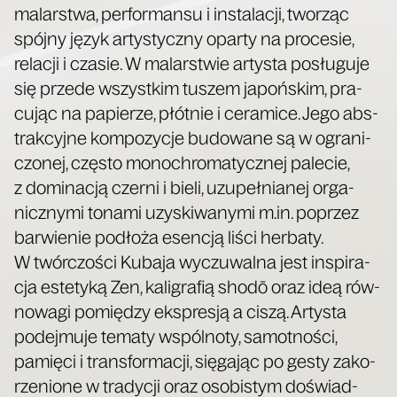
malar­stwa, per­for­man­su i insta­la­cji, two­rząc
spój­ny język arty­stycz­ny opar­ty na pro­ce­sie,
rela­cji i cza­sie. W malar­stwie arty­sta posłu­gu­je
się przede wszyst­kim tuszem japoń­skim, pra­
cu­jąc na papie­rze, płót­nie i cera­mi­ce. Jego abs­
trak­cyj­ne kom­po­zy­cje budo­wa­ne są w ogra­ni­
czo­nej, czę­sto mono­chro­ma­tycz­nej pale­cie,
z domi­na­cją czer­ni i bie­li, uzu­peł­nia­nej orga­
nicz­ny­mi tona­mi uzy­ski­wa­ny­mi m.in. poprzez
bar­wie­nie pod­ło­ża esen­cją liści her­ba­ty.
W twór­czo­ści Kuba­ja wyczu­wal­na jest inspi­ra­
cja este­ty­ką Zen, kali­gra­fią sho­dō oraz ideą rów­
no­wa­gi pomię­dzy eks­pre­sją a ciszą. Arty­sta
podej­mu­je tema­ty wspól­no­ty, samot­no­ści,
pamię­ci i trans­for­ma­cji, się­ga­jąc po gesty zako­
rze­nio­ne w tra­dy­cji oraz oso­bi­stym doświad­