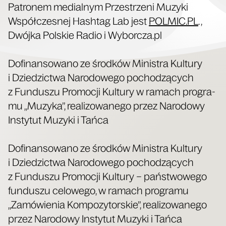
Patro­nem medial­nym Prze­strze­ni Muzy­ki
Współ­cze­snej Hash­tag Lab jest
POLMIC​.PL
. ,
Dwój­ka Pol­skie Radio i Wybor​cza​.pl
Dofi­nan­so­wa­no ze środ­ków Mini­stra Kul­tu­ry
i Dzie­dzic­twa Naro­do­we­go pocho­dzą­cych
z Fun­du­szu Pro­mo­cji Kul­tu­ry w ramach pro­gra­
mu „Muzy­ka”, reali­zo­wa­ne­go przez Naro­do­wy
Insty­tut Muzy­ki i Tańca
Dofi­nan­so­wa­no ze środ­ków Mini­stra Kul­tu­ry
i Dzie­dzic­twa Naro­do­we­go pocho­dzą­cych
z Fun­du­szu Pro­mo­cji Kul­tu­ry – pań­stwo­we­go
fun­du­szu celo­we­go, w ramach pro­gra­mu
„Zamó­wie­nia Kom­po­zy­tor­skie”, reali­zo­wa­ne­go
przez Naro­do­wy Insty­tut Muzy­ki i Tańca