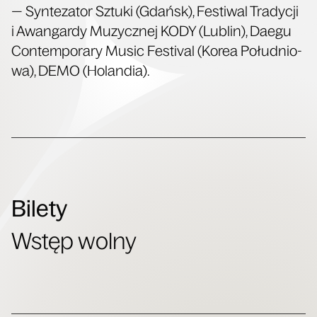
— Syn­te­za­tor Sztu­ki (Gdańsk), Festi­wal Tra­dy­cji
i Awan­gar­dy Muzycz­nej KODY (Lublin), Daegu
Con­tem­po­ra­ry Music Festi­val (Korea Połu­dnio­
wa), DEMO (Holan­dia).
Bilety
Wstęp wolny