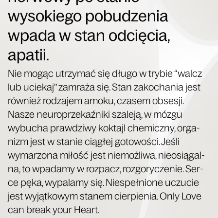
wysokiego pobudzenia
wpada w stan odcięcia,
apatii.
Nie mogąc utrzy­mać się dłu­go w try­bie “walcz
lub ucie­kaj” zamra­ża się. Stan zako­cha­nia jest
rów­nież rodza­jem amo­ku, cza­sem obse­sji.
Nasze neu­ro­prze­kaź­ni­ki sza­le­ją, w mózgu
wybu­cha praw­dzi­wy kok­tajl che­micz­ny, orga­
nizm jest w sta­nie cią­głej goto­wo­ści. Jeśli
wyma­rzo­na miłość jest nie­moż­li­wa, nie­osią­gal­
na, to wpa­da­my w roz­pacz, roz­go­ry­cze­nie. Ser­
ce pęka, wypa­la­my się. Nie­speł­nio­ne uczu­cie
jest wyjąt­ko­wym sta­nem cier­pie­nia. Only Love
can bre­ak your Heart.