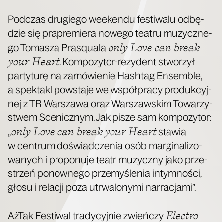
Pod­czas dru­gie­go week­en­du festi­wa­lu odbę­
dzie się pra­pre­mie­ra nowe­go teatru muzycz­ne­
only Love can bre­ak
go Toma­sza Pra­squ­ala
your Heart
. Kom­po­zy­tor-rezy­dent stwo­rzył
par­ty­tu­rę na zamó­wie­nie Hash­tag Ensem­ble,
a spek­takl powsta­je we współ­pra­cy pro­duk­cyj­
nej z TR War­sza­wa oraz War­szaw­skim Towa­rzy­
stwem Sce­nicz­nym. Jak pisze sam kom­po­zy­tor:
only Love can bre­ak your Heart
„
sta­wia
w cen­trum doświad­cze­nia osób mar­gi­na­li­zo­
wa­nych i pro­po­nu­je teatr muzycz­ny jako prze­
strzeń ponow­ne­go prze­my­śle­nia intym­no­ści,
gło­su i rela­cji poza utrwa­lo­ny­mi narracjami”.
Elec­tro
AżTak Festi­wal tra­dy­cyj­nie zwień­czy