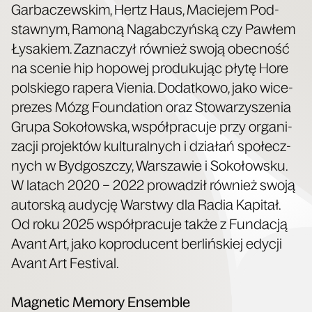
Gar­ba­czew­skim, Hertz Haus, Macie­jem Pod­
staw­nym, Ramo­ną Nagab­czyń­ską czy Paw­łem
Łysa­kiem. Zazna­czył rów­nież swo­ją obec­ność
na sce­nie hip hopo­wej pro­du­ku­jąc pły­tę Hore
pol­skie­go rape­ra Vie­nia. Dodat­ko­wo, jako wice­
pre­zes Mózg Foun­da­tion oraz Sto­wa­rzy­sze­nia
Gru­pa Soko­łow­ska, współ­pra­cu­je przy orga­ni­
za­cji pro­jek­tów kul­tu­ral­nych i dzia­łań spo­łecz­
nych w Byd­gosz­czy, War­sza­wie i Soko­łow­sku.
W latach 2020 – 2022 pro­wa­dził rów­nież swo­ją
autor­ską audy­cję War­stwy dla Radia Kapi­tał.
Od roku 2025 współ­pra­cu­je tak­że z Fun­da­cją
Avant Art, jako kopro­du­cent ber­liń­skiej edy­cji
Avant Art Festival.
Magne­tic Memo­ry Ensem­ble