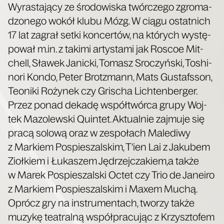
Wyra­sta­ją­cy ze śro­do­wi­ska twór­cze­go zgro­ma­
dzo­ne­go wokół klu­bu Mózg. W cią­gu ostat­nich
17 lat zagrał set­ki kon­cer­tów, na któ­rych wystę­
po­wał m.in. z taki­mi arty­sta­mi jak Roscoe Mit­
chell, Sła­wek Janic­ki, Tomasz Sro­czyń­ski, Toshi­
no­ri Kon­do, Peter Brot­zmann, Mats Gusta­fs­son,
Teo­ni­ki Roży­nek czy Gri­scha Lich­ten­ber­ger.
Przez ponad deka­dę współ­twór­ca gru­py Woj­
tek Mazo­lew­ski Quin­tet. Aktu­al­nie zaj­mu­je się
pra­cą solo­wą oraz w zespo­łach Male­di­wy
z Mar­kiem Pospie­szal­skim, T’ien Lai z Jaku­bem
Zioł­kiem i Łuka­szem Jędrzejczakiem,a tak­że
w Marek Pospie­szal­ski Octet czy Trio de Jane­iro
z Mar­kiem Pospie­szal­skim i Maxem Muchą.
Oprócz gry na instru­men­tach, two­rzy tak­że
muzy­kę teatral­ną współ­pra­cu­jąc z Krzysz­to­fem