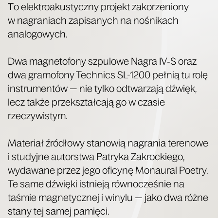
T
o elek­tro­aku­stycz­ny pro­jekt zako­rze­nio­ny
w nagra­niach zapi­sa­nych na nośni­kach
analogowych.
Dwa magne­to­fo­ny szpu­lo­we Nagra IV‑S oraz
dwa gra­mo­fo­ny Tech­nics SL-1200 peł­nią tu rolę
instru­men­tów — nie tyl­ko odtwa­rza­ją dźwięk,
lecz tak­że prze­kształ­ca­ją go w cza­sie
rzeczywistym.
Mate­riał źró­dło­wy sta­no­wią nagra­nia tere­no­we
i stu­dyj­ne autor­stwa Patry­ka Zakroc­kie­go,
wyda­wa­ne przez jego ofi­cy­nę Monau­ral Poetry.
Te same dźwię­ki ist­nie­ją rów­no­cze­śnie na
taśmie magne­tycz­nej i winy­lu — jako dwa róż­ne
sta­ny tej samej pamięci.