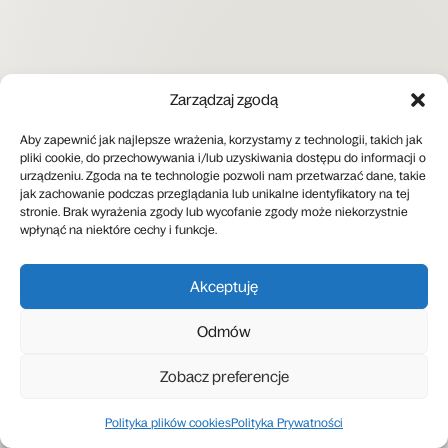
Zarządzaj zgodą
Aby zapewnić jak najlepsze wrażenia, korzystamy z technologii, takich jak
pliki cookie, do przechowywania i/lub uzyskiwania dostępu do informacji o
WKRÓTCE
urządzeniu. Zgoda na te technologie pozwoli nam przetwarzać dane, takie
jak zachowanie podczas przeglądania lub unikalne identyfikatory na tej
stronie. Brak wyrażenia zgody lub wycofanie zgody może niekorzystnie
wpłynąć na niektóre cechy i funkcje.
17.08-21.08
PN-PT
Wakacyjna Akademia
Akceptuję
Hashtag Ensemble
Odmów
Zobacz preferencje
11.09
PT
19:00
Gościnny | Koncert | 21.
Polityka plików cookies
Polityka Prywatności