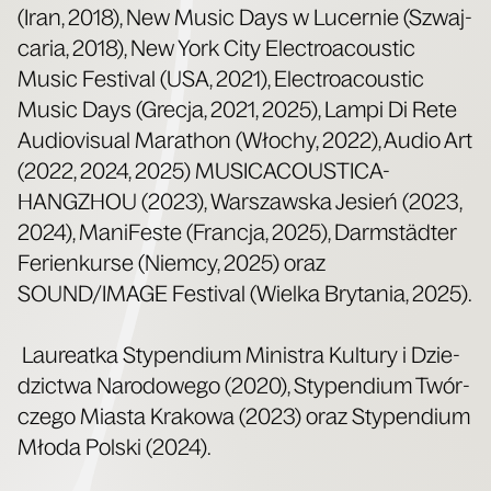
(Iran, 2018), New Music Days w Lucer­nie (Szwaj­
ca­ria, 2018), New York City Elec­tro­aco­ustic
Music Festi­val (USA, 2021), Elec­tro­aco­ustic
Music Days (Gre­cja, 2021, 2025), Lam­pi Di Rete
Audio­vi­su­al Mara­thon (Wło­chy, 2022), Audio Art
(2022, 2024, 2025) MUSICACOUSTICA-
HANGZHOU (2023), War­szaw­ska Jesień (2023,
2024), Mani­Fe­ste (Fran­cja, 2025), Darm­städ­ter
Ferien­kur­se (Niem­cy, 2025) oraz
SOUND/IMAGE Festi­val (Wiel­ka Bry­ta­nia, 2025).
Lau­re­at­ka Sty­pen­dium Mini­stra Kul­tu­ry i Dzie­
dzic­twa Naro­do­we­go (2020), Sty­pen­dium Twór­
cze­go Mia­sta Kra­ko­wa (2023) oraz Sty­pen­dium
Mło­da Pol­ski (2024).