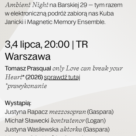
Ambient Night
na Bar­skiej 29 — tym razem
w elek­tro­nicz­ną podróż zabio­rą nas Kuba
Janic­ki i Magne­tic Memo­ry Ensemble.
3,4 lipca, 20:00 | TR
Warszawa
only Love can bre­ak your
Tomasz Pra­squ­al
Heart
* (2026)
sprawdź tutaj
*pra­wy­ko­na­nie
Wystą­pią:
mez­zo­so­pran
Justy­na Rapacz
(Gaspa­ra)
kon­tra­te­nor
Michał Sła­wec­ki
(Logan)
aktor­ka
Justy­na Wasi­lew­ska
(Gaspa­ra)