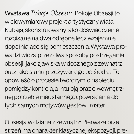
Poko­je Obse­sji:
Wysta­wa
Poko­je Obse­sji to
wie­lo­wy­mia­ro­wy pro­jekt arty­stycz­ny Mata
Kuba­ja, skon­stru­owa­ny jako doświad­cze­nie
roz­pi­sa­ne na dwa odręb­ne lecz wza­jem­nie
dopeł­nia­ją­ce się pomiesz­cze­nia. Wysta­wa pro­
wa­dzi widza przez dwa spo­so­by postrze­ga­nia
obse­sji: jako zja­wi­ska widocz­ne­go z zewnątrz
oraz jako sta­nu prze­ży­wa­ne­go od środ­ka. To
opo­wieść o pro­ce­sie twór­czym, o napię­ciu
pomię­dzy kon­tro­lą, a intu­icją oraz o wewnętrz­
nej potrze­bie nie­ustan­ne­go, powra­ca­nia do
tych samych moty­wów, gestów i materii.
Obse­sja widzia­na z zewnątrz: Pierw­sza prze­
strzeń ma cha­rak­ter kla­sycz­nej eks­po­zy­cji, pre­