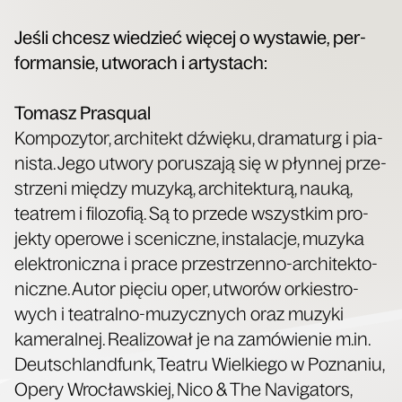
Jeśli chcesz wie­dzieć wię­cej o wysta­wie, per­
for­man­sie, utwo­rach i artystach:
Tomasz Pra­squ­al
Kom­po­zy­tor, archi­tekt dźwię­ku, dra­ma­turg i pia­
ni­sta. Jego utwo­ry poru­sza­ją się w płyn­nej prze­
strze­ni mię­dzy muzy­ką, archi­tek­tu­rą, nauką,
teatrem i filo­zo­fią. Są to przede wszyst­kim pro­
jek­ty ope­ro­we i sce­nicz­ne, insta­la­cje, muzy­ka
elek­tro­nicz­na i pra­ce prze­strzen­no-archi­tek­to­
nicz­ne. Autor pię­ciu oper, utwo­rów orkie­stro­
wych i teatral­no-muzycz­nych oraz muzy­ki
kame­ral­nej. Reali­zo­wał je na zamó­wie­nie m.in.
Deutsch­land­funk, Teatru Wiel­kie­go w Pozna­niu,
Ope­ry Wro­cław­skiej, Nico & The Navi­ga­tors,