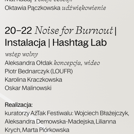
udźwię­ko­wie­nie
Okta­wia Pącz­kow­ska
Noise for Burnout
20–22
|
Instalacja | Hashtag Lab
wstęp wol­ny
kon­cep­cja, wideo
Alek­san­dra Ołdak
Piotr Bed­nar­czyk (LOUFR)
Karo­li­na Kracz­kow­ska
Oskar Mali­now­ski
Reali­za­cja:
kura­to­rzy AżTak Festi­wa­lu: Woj­ciech Bła­żej­czyk,
Alek­san­dra Demow­ska-Madej­ska, Lilian­na
Krych, Mar­ta Piór­kow­ska