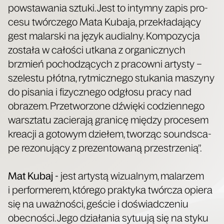
powsta­wa­nia sztu­ki. Jest to intym­ny zapis pro­
ce­su twór­cze­go Mata Kuba­ja, prze­kła­da­ją­cy
gest malar­ski na język audial­ny. Kom­po­zy­cja
zosta­ła w cało­ści utka­na z orga­nicz­nych
brzmień pocho­dzą­cych z pra­cow­ni arty­sty –
sze­le­stu płót­na, ryt­micz­ne­go stu­ka­nia maszy­ny
do pisa­nia i fizycz­ne­go odgło­su pra­cy nad
obra­zem. Prze­two­rzo­ne dźwię­ki codzien­ne­go
warsz­ta­tu zacie­ra­ją gra­ni­cę mię­dzy pro­ce­sem
kre­acji a goto­wym dzie­łem, two­rząc sound­sca­
pe rezo­nu­ją­cy z pre­zen­to­wa­ną przestrzenią”.
Mat Kubaj -
jest arty­stą wizu­al­nym, mala­rzem
i per­for­me­rem, któ­re­go prak­ty­ka twór­cza opie­ra
się na uważ­no­ści, geście i doświad­cze­niu
obec­no­ści. Jego dzia­ła­nia sytu­ują się na sty­ku