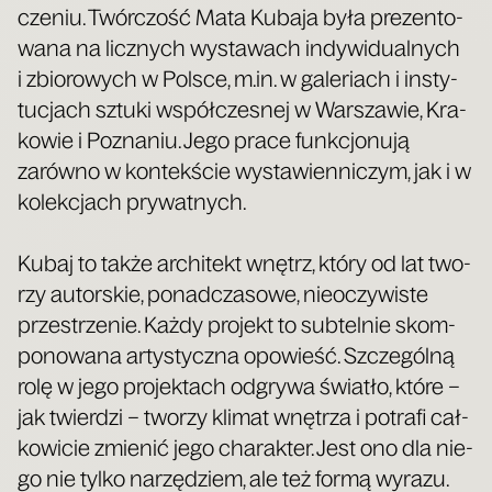
cze­niu. Twór­czość Mata Kuba­ja była pre­zen­to­
wa­na na licz­nych wysta­wach indy­wi­du­al­nych
i zbio­ro­wych w Pol­sce, m.in. w gale­riach i insty­
tu­cjach sztu­ki współ­cze­snej w War­sza­wie, Kra­
ko­wie i Pozna­niu. Jego pra­ce funk­cjo­nu­ją
zarów­no w kon­tek­ście wysta­wien­ni­czym, jak i w
kolek­cjach prywatnych.
Kubaj to tak­że archi­tekt wnętrz, któ­ry od lat two­
rzy autor­skie, ponad­cza­so­we, nie­oczy­wi­ste
prze­strze­nie. Każ­dy pro­jekt to sub­tel­nie skom­
po­no­wa­na arty­stycz­na opo­wieść. Szcze­gól­ną
rolę w jego pro­jek­tach odgry­wa świa­tło, któ­re –
jak twier­dzi – two­rzy kli­mat wnę­trza i potra­fi cał­
ko­wi­cie zmie­nić jego cha­rak­ter. Jest ono dla nie­
go nie tyl­ko narzę­dziem, ale też for­mą wyra­zu.