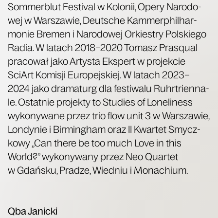
Som­mer­blut Festi­val w Kolo­nii, Ope­ry Naro­do­
wej w War­sza­wie, Deut­sche Kam­mer­phil­har­
mo­nie Bre­men i Naro­do­wej Orkie­stry Pol­skie­go
Radia. W latach 2018–2020 Tomasz Pra­squ­al
pra­co­wał jako Arty­sta Eks­pert w pro­jek­cie
SciArt Komi­sji Euro­pej­skiej. W latach 2023–
2024 jako dra­ma­turg dla festi­wa­lu Ruhr­trien­na­
le. Ostat­nie pro­jek­ty to Stu­dies of Lone­li­ness
wyko­ny­wa­ne przez trio flow unit 3 w War­sza­wie,
Lon­dy­nie i Bir­ming­ham oraz II Kwar­tet Smycz­
ko­wy „Can the­re be too much Love in this
World?” wyko­ny­wa­ny przez Neo Quar­tet
w Gdań­sku, Pra­dze, Wied­niu i Monachium.
Qba Janic­ki