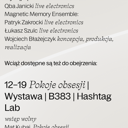
live elec­tro­nics
Qba Janic­ki
Magne­tic Memo­ry Ensem­ble:
live elec­tro­nics
Patryk Zakroc­ki
live elec­tro­nics
Łukasz Szulc
kon­cep­cja, pro­duk­cja,
Woj­ciech Bła­żej­czyk
realizacja
Wciąż dostęp­ne są też do obejrzenia:
Pokoje obsesji
12–19
|
Wystawa | B383
| Hashtag
Lab
wstęp wol­ny
Poko­je obse­sji
Mat Kubaj