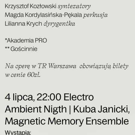
syn­te­za­to­ry
Krzysz­tof Kozłow­ski
per­ku­sja
Mag­da Kor­dy­la­siń­ska-Pęka­la
dyry­gent­ka
Lilian­na Krych
*Aka­de­mia PRO
** Gościn­nie
Na ope­rę w TR War­sza­wa obo­wią­zu­ją bile­ty
w cenie 60zł.
4 lipca, 22:00 Electro
Ambient Nigth | Kuba Janicki,
Magnetic Memory Ensemble
Wystą­pią: