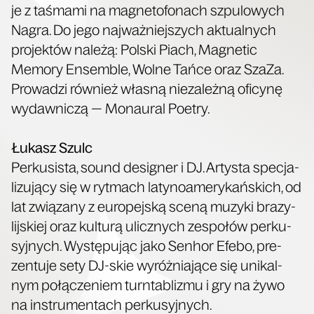
je z taśma­mi na magne­to­fo­nach szpu­lo­wych
Nagra. Do jego naj­waż­niej­szych aktu­al­nych
pro­jek­tów nale­żą: Pol­ski Piach, Magne­tic
Memo­ry Ensem­ble, Wol­ne Tań­ce oraz Sza­Za.
Pro­wa­dzi rów­nież wła­sną nie­za­leż­ną ofi­cy­nę
wydaw­ni­czą — Monau­ral Poetry.
Łukasz Szulc
Per­ku­si­sta, sound desi­gner i DJ. Arty­sta spe­cja­
li­zu­ją­cy się w ryt­mach laty­no­ame­ry­kań­skich, od
lat zwią­za­ny z euro­pej­ską sce­ną muzy­ki bra­zy­
lij­skiej oraz kul­tu­rą ulicz­nych zespo­łów per­ku­
syj­nych. Wystę­pu­jąc jako Sen­hor Efe­bo, pre­
zen­tu­je sety DJ-skie wyróż­nia­ją­ce się uni­kal­
nym połą­cze­niem turn­ta­bli­zmu i gry na żywo
na instru­men­tach perkusyjnych.