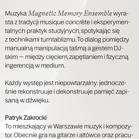
Magne­tic Memo­ry Ensem­ble
Muzy­ka
wyra­
sta z tra­dy­cji musi­que con­crète i eks­pe­ry­men­
tal­nych prak­tyk stu­dyj­nych, spo­ty­ka­jąc się
z tech­ni­ka­mi turn­ta­bli­zmu. To dia­log pomię­dzy
manu­al­ną mani­pu­la­cją taśmą a gestem DJ-
skim — mię­dzy cię­ciem, zapę­tla­niem i fizycz­ną
inge­ren­cją w medium.
Każ­dy występ jest nie­po­wta­rzal­ny: jed­no­cze­
śnie rekon­stru­uje i dekon­stru­uje pamięć zapi­
sa­ną w dźwięku.
Patryk Zakroc­ki
To miesz­ka­ją­cy w War­sza­wie muzyk i kom­po­zy­
tor. Obec­nie gra na gita­rze i altów­ce oraz pra­cu­