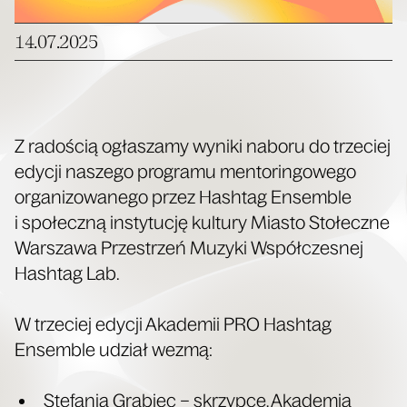
14.07.2025
Z rado­ścią ogła­sza­my wyni­ki nabo­ru do trze­ciej
edy­cji nasze­go pro­gra­mu men­to­rin­go­we­go
orga­ni­zo­wa­ne­go przez Hash­tag Ensem­ble
i spo­łecz­ną insty­tu­cję kul­tu­ry Mia­sto Sto­łecz­ne
War­sza­wa Prze­strzeń Muzy­ki Współ­cze­snej
Hash­tag Lab.
W trze­ciej edy­cji Aka­de­mii PRO Hash­tag
Ensem­ble udział wezmą:
Ste­fa­nia Gra­biec – skrzyp­ce, Aka­de­mia