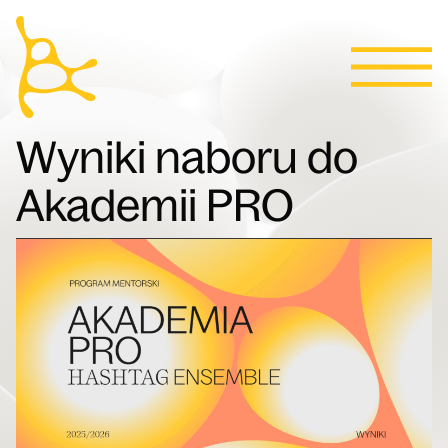
Kalendarz
Przejdź do treści
Aktualności
Programy
Bilety
Kontakt
English
Ludzie
Wyniki naboru do
Akademii PRO
Willa