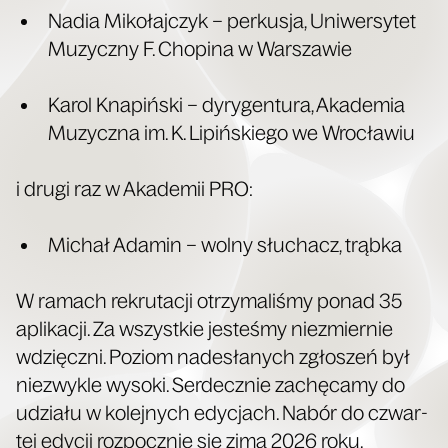
Nad­ia Miko­łaj­czyk – per­ku­sja, Uni­wer­sy­tet
Muzycz­ny F. Cho­pi­na w Warszawie
Karol Kna­piń­ski – dyry­gen­tu­ra, Aka­de­mia
Muzycz­na im. K. Lipiń­skie­go we Wrocławiu
i dru­gi raz w Aka­de­mii PRO:
Michał Ada­min – wol­ny słu­chacz, trąbka
W ramach rekru­ta­cji otrzy­ma­li­śmy ponad 35
apli­ka­cji. Za wszyst­kie jeste­śmy nie­zmier­nie
wdzięcz­ni. Poziom nade­sła­nych zgło­szeń był
nie­zwy­kle wyso­ki. Ser­decz­nie zachę­ca­my do
udzia­łu w kolej­nych edy­cjach. Nabór do czwar­
tej edy­cji roz­pocz­nie się zimą 2026 roku.