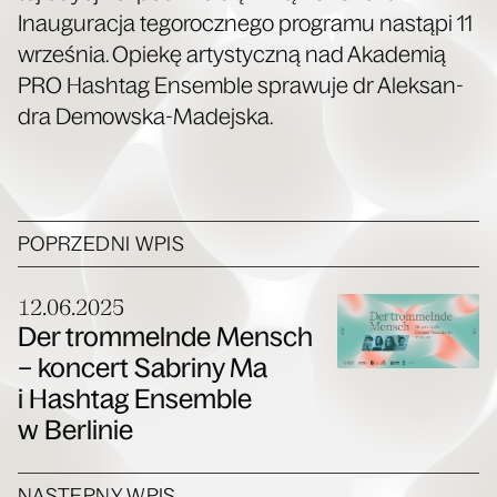
Inau­gu­ra­cja tego­rocz­ne­go pro­gra­mu nastą­pi 11
wrze­śnia. Opie­kę arty­stycz­ną nad Aka­de­mią
PRO Hash­tag Ensem­ble spra­wu­je dr Alek­san­
dra Demowska-Madejska.
POPRZEDNI WPIS
12.06.2025
Der trommelnde Mensch
– koncert Sabriny Ma
i Hashtag Ensemble
w Berlinie
NASTĘPNY WPIS