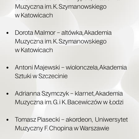
Muzycz­na im. K. Szy­ma­now­skie­go
w Katowicach
Doro­ta Mal­mor – altów­ka, Aka­de­mia
Muzycz­na im. K. Szy­ma­now­skie­go
w Katowicach
Anto­ni Majew­ski – wio­lon­cze­la, Aka­de­mia
Sztu­ki w Szczecinie
Adrian­na Szym­czyk – klar­net, Aka­de­mia
Muzycz­na im. G. i K. Bace­wi­czów w Łodzi
Tomasz Pia­sec­ki – akor­de­on, Uni­wer­sy­tet
Muzycz­ny F. Cho­pi­na w Warszawie