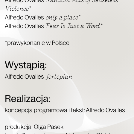
Vio­len­ce*
only a pla­ce*
Alfre­do Oval­les
Fear Is Just a Word*
Alfre­do Oval­les
*pra­wy­ko­na­nie w Polsce
Wystąpią:
for­te­pian
Alfre­do Oval­les
Realizacja
:
kon­cep­cja pro­gra­mo­wa i tekst: Alfre­do Oval­les
pro­duk­cja: Olga Pasek