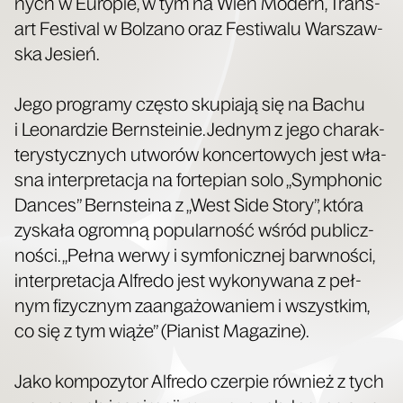
nych w Euro­pie, w tym na Wien Modern, Trans­
art Festi­val w Bol­za­no oraz Festi­wa­lu War­szaw­
ska Jesień.
Jego pro­gra­my czę­sto sku­pia­ją się na Bachu
i Leonar­dzie Bern­ste­inie. Jed­nym z jego cha­rak­
te­ry­stycz­nych utwo­rów kon­cer­to­wych jest wła­
sna inter­pre­ta­cja na for­te­pian solo „Sym­pho­nic
Dan­ces” Bern­ste­ina z „West Side Sto­ry”, któ­ra
zyska­ła ogrom­ną popu­lar­ność wśród publicz­
no­ści. „Peł­na werwy i sym­fo­nicz­nej barw­no­ści,
inter­pre­ta­cja Alfre­do jest wyko­ny­wa­na z peł­
nym fizycz­nym zaan­ga­żo­wa­niem i wszyst­kim,
co się z tym wią­że” (Pia­nist Magazine).
Jako kom­po­zy­tor Alfre­do czer­pie rów­nież z tych