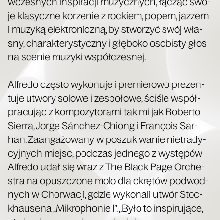
wcze­snych inspi­ra­cji muzycz­nych, łącząc swo­
je kla­sycz­ne korze­nie z roc­kiem, popem, jaz­zem
i muzy­ką elek­tro­nicz­ną, by stwo­rzyć swój wła­
sny, cha­rak­te­ry­stycz­ny i głę­bo­ko oso­bi­sty głos
na sce­nie muzy­ki współczesnej.
Alfre­do czę­sto wyko­nu­je i pre­mie­ro­wo pre­zen­
tu­je utwo­ry solo­we i zespo­ło­we, ści­śle współ­
pra­cu­jąc z kom­po­zy­to­ra­mi taki­mi jak Rober­to
Sier­ra, Jor­ge Sán­chez-Chiong i Fra­nço­is Sar­
han. Zaan­ga­żo­wa­ny w poszu­ki­wa­nie nie­tra­dy­
cyj­nych miejsc, pod­czas jed­ne­go z wystę­pów
Alfre­do udał się wraz z The Black Page Orche­
stra na opusz­czo­ne molo dla okrę­tów pod­wod­
nych w Chor­wa­cji, gdzie wyko­na­li utwór Stoc­
khau­se­na „Mikro­pho­nie I”. „Było to inspi­ru­ją­ce,