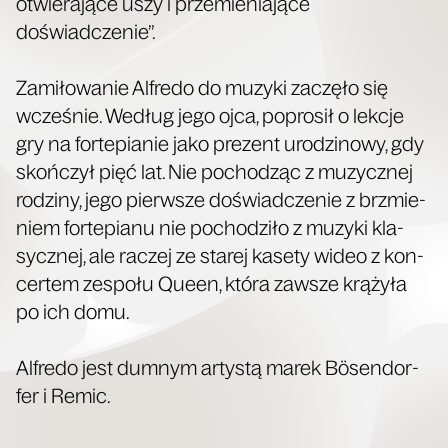
otwie­ra­ją­ce uszy i prze­mie­nia­ją­ce
doświadczenie”.
Zami­ło­wa­nie Alfre­do do muzy­ki zaczę­ło się
wcze­śnie. Według jego ojca, popro­sił o lek­cje
gry na for­te­pia­nie jako pre­zent uro­dzi­no­wy, gdy
skoń­czył pięć lat. Nie pocho­dząc z muzycz­nej
rodzi­ny, jego pierw­sze doświad­cze­nie z brzmie­
niem for­te­pia­nu nie pocho­dzi­ło z muzy­ki kla­
sycz­nej, ale raczej ze sta­rej kase­ty wideo z kon­
cer­tem zespo­łu Queen, któ­ra zawsze krą­ży­ła
po ich domu.
Alfre­do jest dum­nym arty­stą marek Bösen­dor­
fer i Remic.