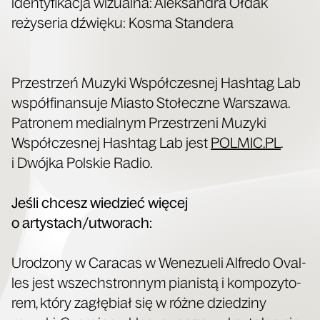
iden­ty­fi­ka­cja wizu­al­na: Alek­san­dra Ołdak
reży­se­ria dźwię­ku: Kosma Standera
Prze­strzeń Muzy­ki Współ­cze­snej Hash­tag Lab
współ­fi­nan­su­je Mia­sto Sto­łecz­ne War­sza­wa.
Patro­nem medial­nym Prze­strze­ni Muzy­ki
Współ­cze­snej Hash­tag Lab jest
POLMIC​.PL
.
i Dwój­ka Pol­skie Radio.
Jeśli chcesz wie­dzieć wię­cej
o artystach/utworach:
Uro­dzo­ny w Cara­cas w Wene­zu­eli Alfre­do Oval­
les jest wszech­stron­nym pia­ni­stą i kom­po­zy­to­
rem, któ­ry zagłę­biał się w róż­ne dzie­dzi­ny