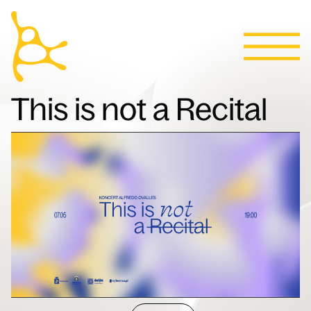
Kalendarz
Przejdź do treści
Aktualności
Programy
Bilety
Kontakt
English
Ludzie
This is not a Recital
Willa