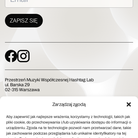
ZAPISZ SIĘ
Social Media
Przestrzeń Muzyki Współczesnej Hashtag Lab
ul. Barska 29
02-315 Warszawa
Zarządzaj zgodą
Społeczna Instytucja Kultury
Aby zapewnić jak najlepsze wrażenia, korzystamy z technologii, takich jak
pliki cookie, do przechowywania i/lub uzyskiwania dostępu do informacji o
urządzeniu. Zgoda na te technologie pozwoli nam przetwarzać dane, takie
jak zachowanie podczas przeglądania lub unikalne identyfikatory na tej