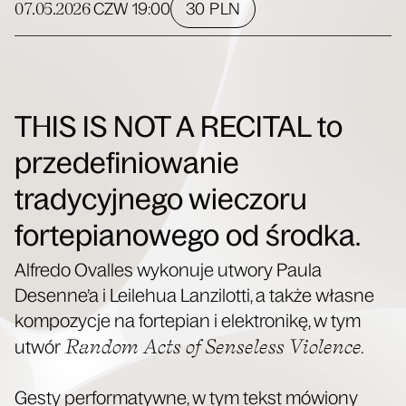
07.05.2026
30 PLN
CZW
19:00
THIS IS NOT A RECITAL to
przedefiniowanie
tradycyjnego wieczoru
fortepianowego od środka.
Alfre­do Oval­les wyko­nu­je utwo­ry Pau­la
Desenne’a i Leile­hua Lan­zi­lot­ti, a tak­że wła­sne
kom­po­zy­cje na for­te­pian i elek­tro­ni­kę, w tym
Ran­dom Acts of Sen­se­less Vio­len­ce
utwór
.
Gesty per­for­ma­tyw­ne, w tym tekst mówio­ny