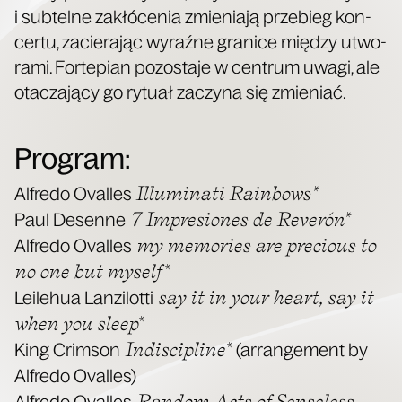
i sub­tel­ne zakłó­ce­nia zmie­nia­ją prze­bieg kon­
cer­tu, zacie­ra­jąc wyraź­ne gra­ni­ce mię­dzy utwo­
ra­mi. For­te­pian pozo­sta­je w cen­trum uwa­gi, ale
ota­cza­ją­cy go rytu­ał zaczy­na się zmieniać.
Program:
Illu­mi­na­ti Rain­bows*
Alfre­do Oval­les
7 Impre­sio­nes de Reve­rón*
Paul Desen­ne
my memo­ries are pre­cio­us to
Alfre­do Oval­les
no one but myself*
say it in your heart, say it
Leile­hua Lan­zi­lot­ti
when you sle­ep*
Indi­sci­pli­ne*
King Crim­son
(arran­ge­ment by
Alfre­do Oval­les)
Ran­dom Acts of Sen­se­less
Alfre­do Oval­les