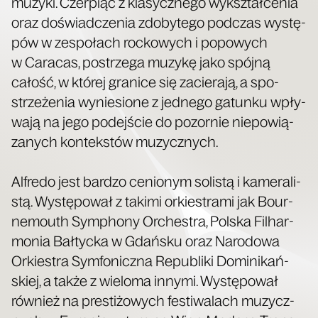
muzy­ki. Czer­piąc z kla­sycz­ne­go wykształ­ce­nia
oraz doświad­cze­nia zdo­by­te­go pod­czas wystę­
pów w zespo­łach roc­ko­wych i popo­wych
w Cara­cas, postrze­ga muzy­kę jako spój­ną
całość, w któ­rej gra­ni­ce się zacie­ra­ją, a spo­
strze­że­nia wynie­sio­ne z jed­ne­go gatun­ku wpły­
wa­ją na jego podej­ście do pozor­nie nie­po­wią­
za­nych kon­tek­stów muzycznych.
Alfre­do jest bar­dzo cenio­nym soli­stą i kame­ra­li­
stą. Wystę­po­wał z taki­mi orkie­stra­mi jak Bour­
ne­mo­uth Sym­pho­ny Orche­stra, Pol­ska Fil­har­
mo­nia Bał­tyc­ka w Gdań­sku oraz Naro­do­wa
Orkie­stra Sym­fo­nicz­na Repu­bli­ki Domi­ni­kań­
skiej, a tak­że z wie­lo­ma inny­mi. Wystę­po­wał
rów­nież na pre­sti­żo­wych festi­wa­lach muzycz­