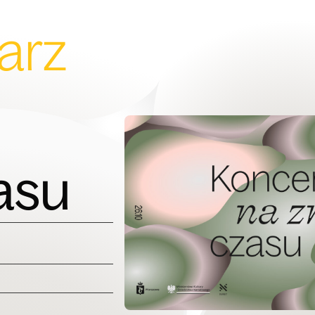
arz
asu