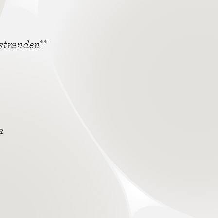
stranden**
a