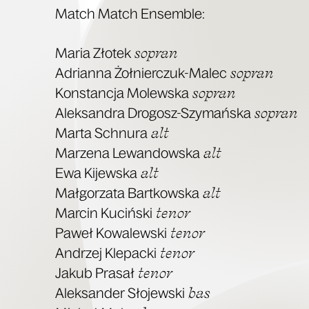
Match Match Ensemble:
sopran
Maria Zło­tek
sopran
Adrian­na Żoł­nier­czuk-Malec
sopran
Kon­stan­cja Molew­ska
sopran
Alek­san­dra Dro­gosz-Szy­mań­ska
alt
Mar­ta Schnu­ra
alt
Marze­na Lewan­dow­ska
alt
Ewa Kijew­ska
alt
Mał­go­rza­ta Bart­kow­ska
tenor
Mar­cin Kuciń­ski
tenor
Paweł Kowa­lew­ski
tenor
Andrzej Kle­pac­ki
tenor
Jakub Pra­sał
bas
Alek­san­der Sło­jew­ski