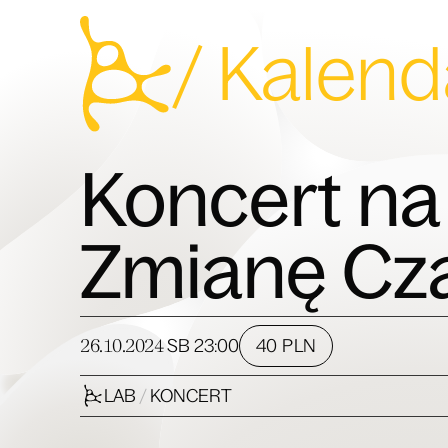
Przejdź do treści
/
Kalend
Koncert na
Zmianę Cz
26.10.2024
40 PLN
SB
23:00
LAB
/
KONCERT