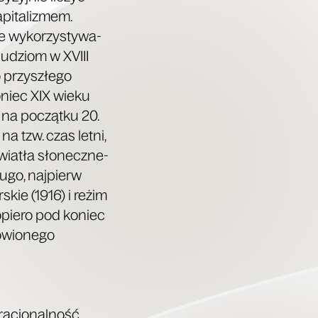
pi­ta­li­zmem.
ne wyko­rzy­sty­wa­
 ludziom w XVIII
 przy­szłe­go
koniec XIX wie­ku
j, na począt­ku 20.
na tzw. czas let­ni,
wia­tła sło­necz­ne­
u­go, naj­pierw
skie (1916) i reżim
 dopie­ro pod koniec
­wio­ne­go
racjo­nal­ność,