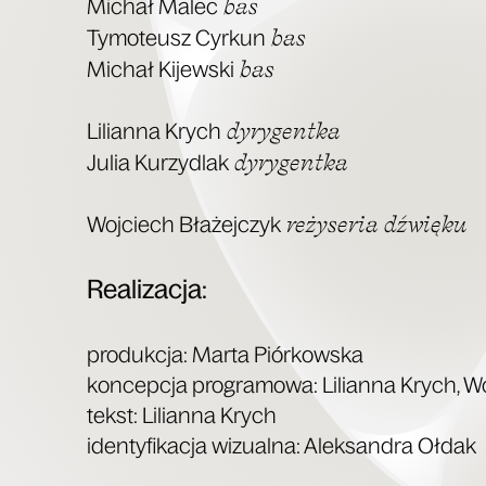
bas
Michał Malec
bas
Tymo­te­usz Cyr­kun
bas
Michał Kijew­ski
dyry­gent­ka
Lilian­na Krych
dyry­gent­ka
Julia Kurzy­dlak
reży­se­ria dźwięku
Woj­ciech Bła­żej­czyk
Reali­za­cja:
pro­duk­cja: Mar­ta Piór­kow­ska
kon­cep­cja pro­gra­mo­wa: Lilian­na Krych, Wo
tekst: Lilian­na Krych
iden­ty­fi­ka­cja wizu­al­na: Alek­san­dra Ołdak