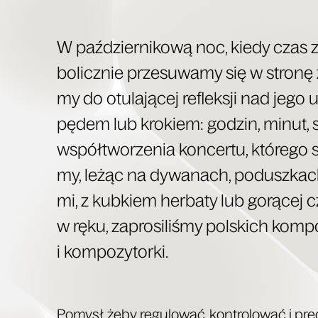
W paź­dzier­ni­ko­wą noc, kie­dy czas 
bo­licz­nie prze­su­wa­my się w stro­nę
my do otu­la­ją­cej reflek­sji nad jeg
pędem lub kro­kiem: godzin, minut,
współ­two­rze­nia kon­cer­tu, któ­re­go
my, leżąc na dywa­nach, podusz­kach
mi, z kub­kiem her­ba­ty lub gorą­cej cz
w ręku, zapro­si­li­śmy pol­skich kom­po
i kompozytorki.
Pomysł, żeby regu­lo­wać, kon­tro­lo­wać i pre­c