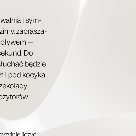
zwal­nia i sym­
 zimy, zapra­sza­
o upły­wem —
 sekund. Do
 słu­chać będzie­
 i pod kocy­ka­
e­ko­la­dy
­zy­to­rów
y­zyj­nie liczyć