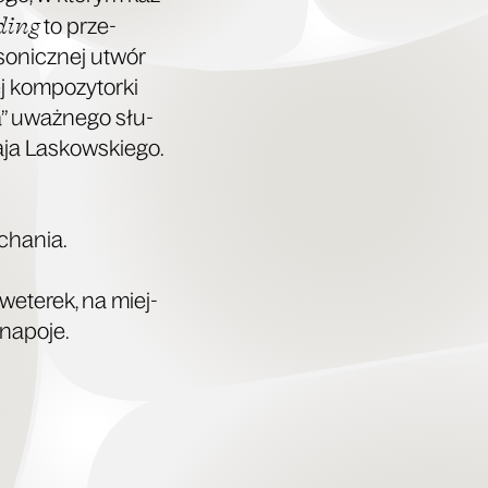
ding
to prze­
­so­nicz­nej utwór
j kom­po­zy­tor­ki
a” uważ­ne­go słu­
­ła­ja Laskowskiego.
uchania.
we­te­rek, na miej­
 napoje.