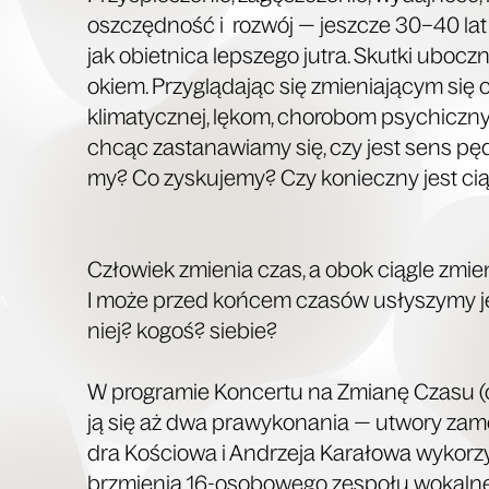
oszczęd­ność i roz­wój — jesz­cze 30–40 lat
jak obiet­ni­ca lep­sze­go jutra. Skut­ki uboc
okiem. Przy­glą­da­jąc się zmie­nia­ją­cym się c
kli­ma­tycz­nej, lękom, cho­ro­bom psy­chicz­
chcąc zasta­na­wia­my się, czy jest sens pę
my? Co zysku­je­my? Czy koniecz­ny jest cią
Czło­wiek zmie­nia czas, a obok cią­gle zmie­ni
I może przed koń­cem cza­sów usły­szy­my 
niej? kogoś? siebie?
W pro­gra­mie Kon­cer­tu na Zmia­nę Cza­su (
ją się aż dwa pra­wy­ko­na­nia — utwo­ry zam
dra Kościo­wa i Andrze­ja Kara­ło­wa wyko­rzy­s
brzmie­nia 16-oso­bo­we­go zespo­łu wokal­ne