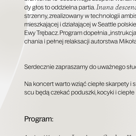
Ina­na descen­
dy głos to oddziel­na par­tia.
strzen­ny, zre­ali­zo­wa­ny w tech­no­lo­gii ambi
miesz­ka­ją­cej i dzia­ła­ją­cej w Seat­tle pol­skie
Ewy Trę­bacz. Pro­gram dopeł­nia „instruk­cj
cha­nia i peł­nej relak­sa­cji autor­stwa Miko
Ser­decz­nie zapra­sza­my do uważ­ne­go sł
Na kon­cert war­to wziąć cie­płe skar­pe­ty i s
scu będą cze­kać podusz­ki, kocy­ki i cie­płe
Pro­gram: