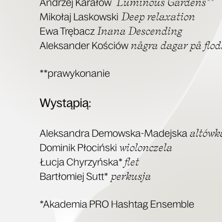
Lumi­no­us Gar­dens**
Andrzej Kara­łow
Deep rela­xa­tion
Miko­łaj Laskow­ski
Ina­na Descen­ding
Ewa Trę­bacz
några dagar på flod
Alek­san­der Kościów
**pra­wy­ko­na­nie
Wystą­pią:
altów­k
Alek­san­dra Demow­ska-Madej­ska
wio­lon­cze­la
Domi­nik Pło­ciń­ski
flet
Łucja Chy­rzyń­ska*
perkusja
Bar­tło­miej Sutt*
*Aka­de­mia PRO Hash­tag Ensemble