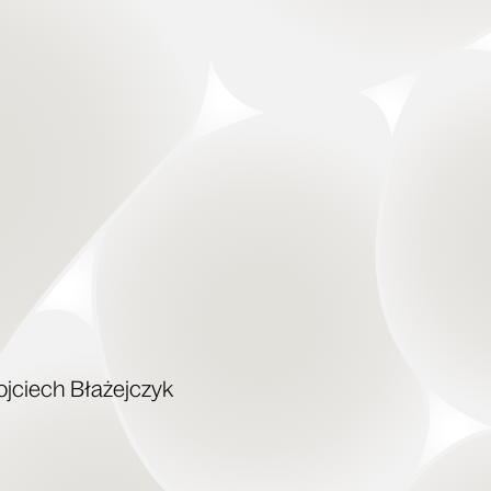
j­ciech Bła­żej­czyk