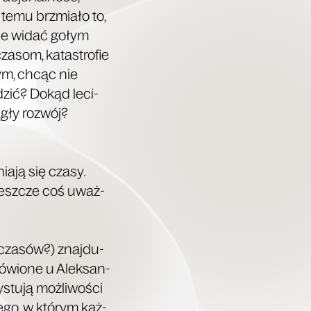
 temu brzmia­ło to,
z­ne widać gołym
za­som, kata­stro­fie
nym, chcąc nie
dzić? Dokąd leci­
­gły rozwój?
a­ją się cza­sy.
jesz­cze coś uważ­
cza­sów?) znaj­du­
ó­wio­ne u Alek­san­
tu­ją moż­li­wo­ści
­go, w któ­rym każ­