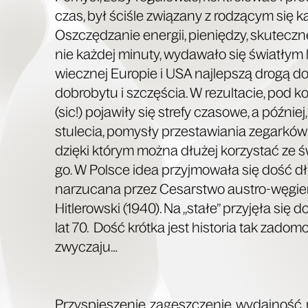
czas, był ści­śle zwią­za­ny z rodzą­cym się ka
Oszczę­dza­nie ener­gii, pie­nię­dzy, sku­tecz­
nie każ­dej minu­ty, wyda­wa­ło się świa­tłym
wiecz­nej Euro­pie i USA naj­lep­szą dro­gą do
dobro­by­tu i szczę­ścia. W rezul­ta­cie, pod 
(sic!) poja­wi­ły się stre­fy cza­so­we, a póź­nie
stu­le­cia, pomy­sły prze­sta­wia­nia zegar­ków 
dzię­ki któ­rym moż­na dłu­żej korzy­stać ze ś
go. W Pol­sce idea przyj­mo­wa­ła się dość dł
narzu­ca­na przez Cesar­stwo austro-węgier­
Hitle­row­ski (1940). Na „sta­łe” przy­ję­ła się
lat 70. Dość krót­ka jest histo­ria tak zado­mo
zwyczaju…
Przy­spie­sze­nie, zagęsz­cze­nie, wydaj­ność, 