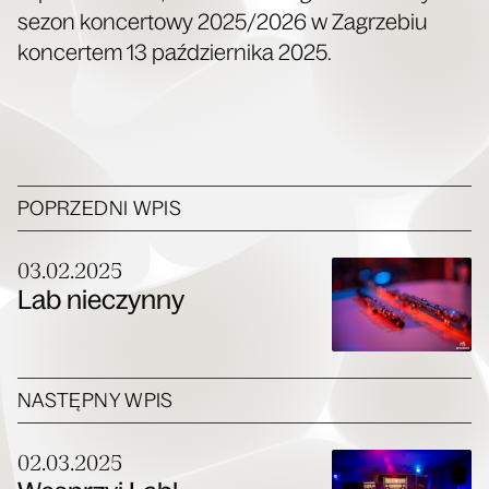
sezon kon­cer­to­wy 2025/2026 w Zagrze­biu
kon­cer­tem 13 paź­dzier­ni­ka 2025.
POPRZEDNI WPIS
03.02.2025
Lab nieczynny
NASTĘPNY WPIS
02.03.2025