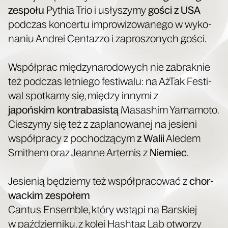
zespo­łu
Pythia Trio i usły­szy­my
gości z USA
pod­czas kon­cer­tu impro­wi­zo­wa­ne­go w wyko­
na­niu Andrei Cen­taz­zo i zapro­szo­nych gości.
Współ­prac mię­dzy­na­ro­do­wych nie zabrak­nie
też pod­czas let­nie­go festi­wa­lu: na AżTak Festi­
wal spo­tka­my się, mię­dzy inny­mi z
japoń­skim kon­tra­ba­si­stą
Masa­shim Yama­mo­to.
Cie­szy­my się też z zapla­no­wa­nej na jesie­ni
współ­pra­cy z pocho­dzą­cym
z Walii
Ale­dem
Smi­them oraz Jean­ne Arte­mis z
Nie­miec
.
Jesie­nią będzie­my też współ­pra­co­wać z
chor­
wac­kim zespo­łem
Can­tus Ensem­ble, któ­ry wstą­pi na Bar­skiej
w paź­dzier­ni­ku, z kolei Hash­tag Lab otwo­rzy