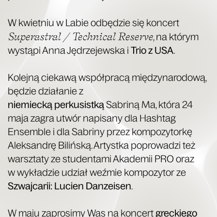
W kwiet­niu w Labie odbę­dzie się kon­cert
Super­a­stral / Tech­ni­cal Rese­rve
, na któ­rym
wystą­pi Anna Jędrze­jew­ska i
Trio z USA
.
Kolej­ną cie­ka­wą współ­pra­cą mię­dzy­na­ro­do­wą,
będzie dzia­ła­nie z
nie­miec­ką per­ku­sist­ką
Sabri­ną Ma, któ­ra 24
maja zagra utwór napi­sa­ny dla Hash­tag
Ensem­ble i dla Sabri­ny przez kom­po­zy­tor­kę
Alek­san­drę Biliń­ską. Artyst­ka popro­wa­dzi też
warsz­ta­ty ze stu­den­ta­mi Aka­de­mii PRO oraz
w wykła­dzie udział weź­mie kom­po­zy­tor ze
Szwaj­ca­rii: Lucien Dan­ze­isen
.
W maju zapro­si­my Was na kon­cert
grec­kie­go