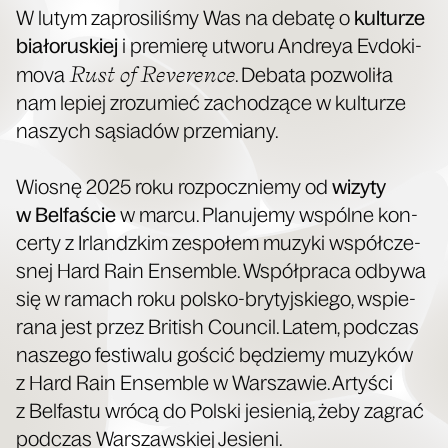
W lutym zapro­si­li­śmy Was na deba­tę o
kul­tu­rze
bia­ło­ru­skiej
i pre­mie­rę utwo­ru Andreya Evdo­ki­
Rust of Reve­ren­ce
mo­va
. Deba­ta pozwo­li­ła
nam lepiej zro­zu­mieć zacho­dzą­ce w kul­tu­rze
naszych sąsia­dów przemiany.
Wio­snę 2025 roku roz­pocz­nie­my od
wizy­ty
w Bel­fa­ście
w mar­cu. Pla­nu­je­my wspól­ne kon­
cer­ty z Irlandz­kim zespo­łem muzy­ki współ­cze­
snej Hard Rain Ensem­ble. Współ­pra­ca odby­wa
się w ramach roku pol­sko-bry­tyj­skie­go, wspie­
ra­na jest przez Bri­tish Coun­cil. Latem, pod­czas
nasze­go festi­wa­lu gościć będzie­my muzy­ków
z Hard Rain Ensem­ble w War­sza­wie. Arty­ści
z Bel­fa­stu wró­cą do Pol­ski jesie­nią, żeby zagrać
pod­czas War­szaw­skiej Jesieni.