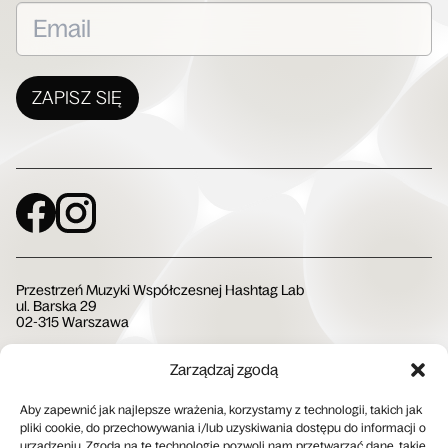
ZAPISZ SIĘ
Social Media
Przestrzeń Muzyki Współczesnej Hashtag Lab
ul. Barska 29
02-315 Warszawa
Zarządzaj zgodą
Społeczna Instytucja Kultury
Aby zapewnić jak najlepsze wrażenia, korzystamy z technologii, takich jak
pliki cookie, do przechowywania i/lub uzyskiwania dostępu do informacji o
urządzeniu. Zgoda na te technologie pozwoli nam przetwarzać dane, takie