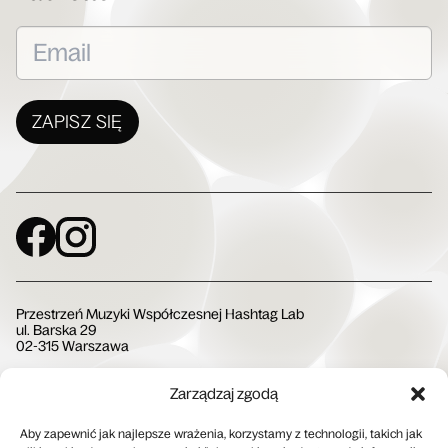
ZAPISZ SIĘ
Social Media
Przestrzeń Muzyki Współczesnej Hashtag Lab
ul. Barska 29
02-315 Warszawa
Zarządzaj zgodą
Społeczna Instytucja Kultury
Aby zapewnić jak najlepsze wrażenia, korzystamy z technologii, takich jak