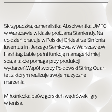
Skrzy­pacz­ka, kame­ra­list­ka. Absol­went­ka UMFC
w War­sza­wie w kla­sie prof. Jana Sta­nien­dy. Na
co dzień pra­cu­je w Pol­skiej Orkie­strze Sin­fo­nia
Iuven­tus im. Jerze­go Sem­ko­wa w Warszawie.W
Hash­tag Labie peł­ni funk­cję mana­ger­ki miej­
sca, a tak­że poma­ga przy pro­duk­cji
wydarzeń.Współtworzy Poldow­ski String Quar­
tet, z któ­rym reali­zu­je swo­je muzycz­ne
marzenia.
Miło­śnicz­ka psów, gór­skich wędró­wek i gry
w tenisa.