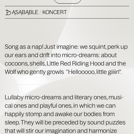
ĄSĄBĄBLE
/
KONCERT
Song as a nap! Just imag­ine: we squint, perk up
our ears and drift into micro-dreams: about
cocoons, shells, Lit­tle Red Rid­ing Hood and the
Wolf who gen­tly growls “Hel­looooo, lit­tle giiiirl”.
Lul­la­by micro-dreams and lit­er­ary ones, musi­
cal ones and play­ful ones, in which we can
hap­pi­ly stomp and awake our bod­ies from
sleep. They will be pre­ced­ed by sound puz­zles
that will stir our imag­i­na­tion and har­mo­nize