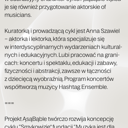
je się również przy­go­towanie aktorskie of
musicians.
Kura­torką i prowadzącą cykl jest Anna Sza­w­iel
– aktor­ka i lek­tor­ka, która spec­jal­izu­je się
w inter­dyscy­pli­narnych wydarzeni­ach kul­tur­al­
nych i eduka­cyjnych. Lubi pra­cow­ać na grani­
cach: kon­cer­tu i spek­tak­lu, edukacji i zabawy,
fizy­cznoś­ci i abstrakcji, zawsze w łącznoś­ci
z dziecięcą wyobraźnią. Pro­gram kon­certów
współt­worzą muzy­cy Hash­tag Ensemble.
===
Pro­jekt ĄsąBąble twór­c­zo rozwi­ja kon­cepcję
cyk­lu “Smykow­iz­je” fun­dacji “Muzy­ka jest dla