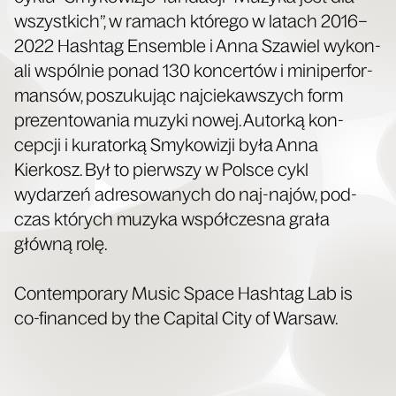
wszys­t­kich”, w ramach którego w lat­ach 2016–
2022 Hash­tag Ensem­ble i Anna Sza­w­iel wykon­
ali wspól­nie pon­ad 130 kon­certów i miniper­for­
man­sów, poszuku­jąc naj­ciekawszych form
prezen­towa­nia muzy­ki nowej. Autorką kon­
cepcji i kura­torką Smykow­iz­ji była Anna
Kierkosz. Był to pier­wszy w Polsce cykl
wydarzeń adresowanych do naj-najów, pod­
czas których muzy­ka współczes­na grała
główną rolę.
Con­tem­po­rary Music Space Hash­tag Lab is
co-financed by the Cap­i­tal City of Warsaw.