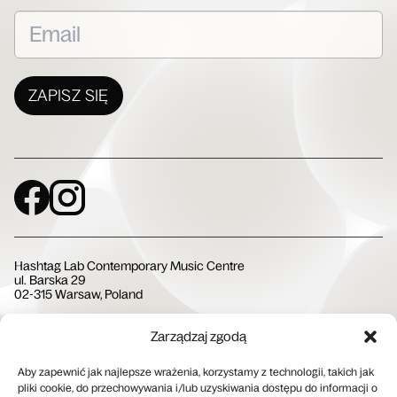
ZAPISZ SIĘ
Social Media
Hashtag Lab Contemporary Music Centre
ul. Barska 29
02-315 Warsaw, Poland
Zarządzaj zgodą
Społeczna Instytucja Kultury
Aby zapewnić jak najlepsze wrażenia, korzystamy z technologii, takich jak
pliki cookie, do przechowywania i/lub uzyskiwania dostępu do informacji o