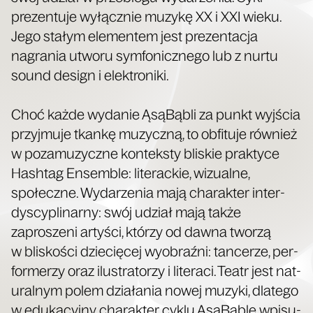
prezen­tu­je wyłącznie muzykę XX i XXI wieku.
Jego stałym ele­mentem jest prezen­tac­ja
nagra­nia utworu sym­fon­icznego lub z nur­tu
sound design i elektroniki.
Choć każde wydanie ĄsąBąbli za punkt wyjś­cia
przyj­mu­je tkankę muzy­czną, to obfi­tu­je również
w poza­muzy­czne kon­tek­sty bliskie prak­tyce
Hash­tag Ensem­ble: lit­er­ack­ie, wiz­ualne,
społeczne. Wydarzenia mają charak­ter inter­
dyscy­pli­narny: swój udzi­ał mają także
zaproszeni artyś­ci, którzy od daw­na tworzą
w bliskoś­ci dziecięcej wyobraźni: tancerze, per­
formerzy oraz ilus­tra­torzy i lit­eraci. Teatr jest nat­
u­ral­nym polem dzi­ała­nia nowej muzy­ki, dlat­ego
w eduka­cyjny charak­ter cyk­lu ĄsąBąble wpisu­