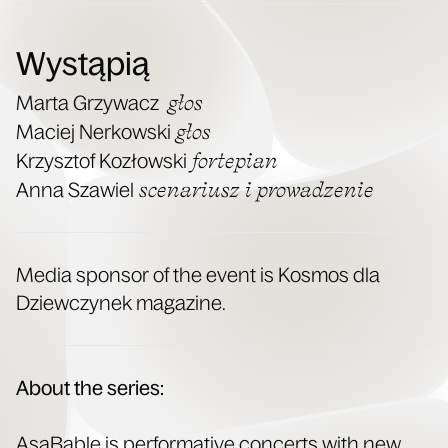
Wystąpią
głos
Mar­ta Grzywacz
głos
Maciej Nerkows­ki
fortepi­an
Krzysztof Kozłows­ki
sce­nar­iusz i prowadzenie
Anna Sza­w­iel
Media spon­sor of the event is Kos­mos dla
Dziew­czynek magazine.
About the series:
ĄsąBąble is per­for­ma­tive con­certs with new