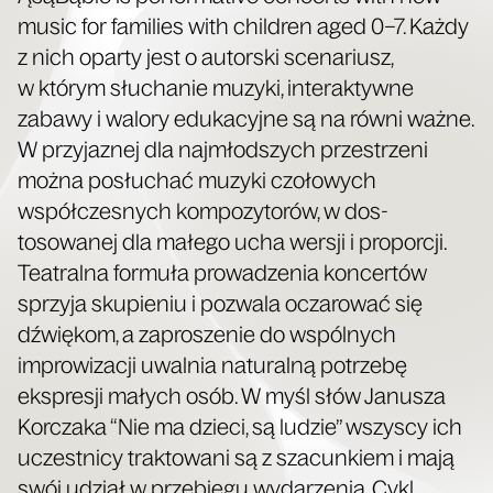
music for fam­i­lies with chil­dren aged 0–7. Każdy
z nich opar­ty jest o autors­ki sce­nar­iusz,
w którym słuchanie muzy­ki, inter­ak­ty­wne
zabawy i walo­ry eduka­cyjne są na równi ważne.
W przy­jaznej dla najmłod­szych przestrzeni
moż­na posłuchać muzy­ki czołowych
współczes­nych kom­pozy­torów, w dos­
tosowanej dla małego ucha wer­sji i pro­por­cji.
Teatral­na for­muła prowadzenia kon­certów
sprzy­ja skupi­e­niu i pozwala oczarować się
dźwiękom, a zaprosze­nie do wspól­nych
improw­iz­a­cji uwal­nia nat­u­ral­ną potrze­bę
ekspresji małych osób. W myśl słów Janusza
Kor­cza­ka “Nie ma dzieci, są ludzie” wszyscy ich
uczest­ni­cy trak­towani są z sza­cunkiem i mają
swój udzi­ał w prze­biegu wydarzenia. Cykl