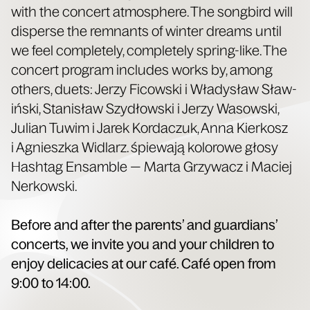
with the con­cert atmos­phere. The song­bird will
dis­perse the rem­nants of win­ter dreams until
we feel com­plete­ly, com­plete­ly spring-like. The
con­cert pro­gram includes works by, among
oth­ers, duets: Jerzy Ficows­ki i Władysław Sław­
ińs­ki, Stanisław Szy­dłows­ki i Jerzy Wasows­ki,
Julian Tuwim i Jarek Kor­daczuk, Anna Kierkosz
i Agniesz­ka Wid­larz. śpiewa­ją kolorowe głosy
Hash­tag Ensam­ble — Mar­ta Grzywacz i Maciej
Nerkowski.
Before and after the par­ents’ and guardians’
con­certs, we invite you and your chil­dren to
enjoy del­i­ca­cies at our café. Café open from
9:00 to 14:00.