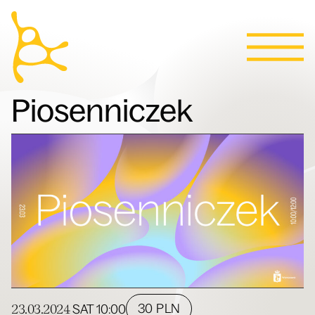
Calendar
Skip to content
News
Programs
Tickets
Contact
Polski
People
Piosenniczek
Villa
23.03.2024
30 PLN
SAT
10:00